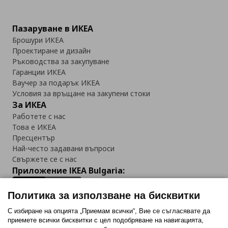
Пазаруване в ИКЕА
Брошури ИКЕА
Проектиране и дизайн
Ръководства за закупуване
Гаранции ИКЕА
Ваучер за подарък ИКЕА
Условия за връщане на закупени стоки
За ИКЕА
Работете с нас
Това е ИКЕА
Пресцентър
Най-често задавани въпроси
Свържете се с нас
Приложение IKEA Bulgaria:
Политика за използване на бисквитки
С избиране на опцията „Приемам всички“, Вие се съгласявате да
приемете всички бисквитки с цел подобряване на навигацията,
Последвайте ни: