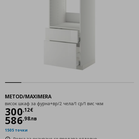
METOD/MAXIMERA
висок шкаф за фурна+вр/2 чела/1 ср/1 вис чкм
Цена
300,12 €
300
,
12
€
586
,
98
лв
1505 точки
Релса за окачване се продава отделно.