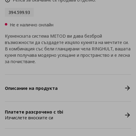
394.599.93
Не е налично онлайн
Кухненската система METOD ви дава безброй
възможности да създадете изцяло кухнята на мечтите си.
В комбинация със бели гланцирани чела RINGHULT, вашата
кухня получава модерно усещане и пространство и е лесна
за почистване.
Описание на продукта
Платете разсрочено с tbi
Изчислете вноските си