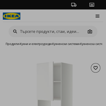
Проследяване на п
Магази
Burge
Camera
Продукти
›
Кухни и електроуреди
›
Кухненски системи
›
Кухненска систе
Добав