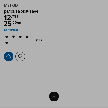
METOD
релса за окачване
Цена
12,78 €
12
,
78
€
25
,
00
лв
65 точки
(14)
Добави в кошницата
Добави към списъка с любими
Нагоре