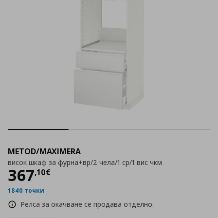
METOD/MAXIMERA
висок шкаф за фурна+вр/2 чела/1 ср/1 вис чкм
Цена
367,10 €
367
,
10
€
1840 точки
Релса за окачване се продава отделно.