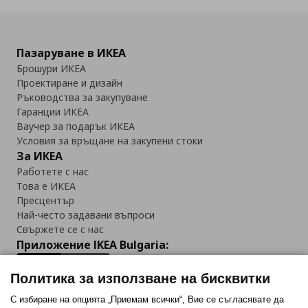
Пазаруване в ИКЕА
Брошури ИКЕА
Проектиране и дизайн
Ръководства за закупуване
Гаранции ИКЕА
Ваучер за подарък ИКЕА
Условия за връщане на закупени стоки
За ИКЕА
Работете с нас
Това е ИКЕА
Пресцентър
Най-често задавани въпроси
Свържете се с нас
Приложение IKEA Bulgaria:
Политика за използване на бисквитки
С избиране на опцията „Приемам всички“, Вие се съгласявате да