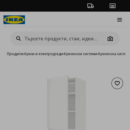
Проследяване на п
Магази
Burge
Camera
Продукти
›
Кухни и електроуреди
›
Кухненски системи
›
Кухненска систе
Добав