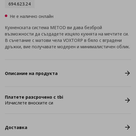
694.623.24
Не е налично онлайн
Кухненската система METOD ви дава безброй
възможности да създадете изцяло кухнята на мечтите си.
В съчетание с матови чела VOXTORP в бяло с вградени
дръжки, вие получавате модерен и минималистичен облик.
Описание на продукта
Платете разсрочено с tbi
Изчислете вноските си
Доставка