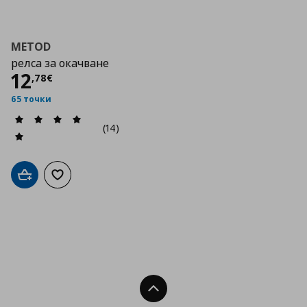
METOD
релса за окачване
Цена
12,78 €
12
,
78
€
65 точки
(14)
Добави в кошницата
Добави към списъка с любими
Нагоре