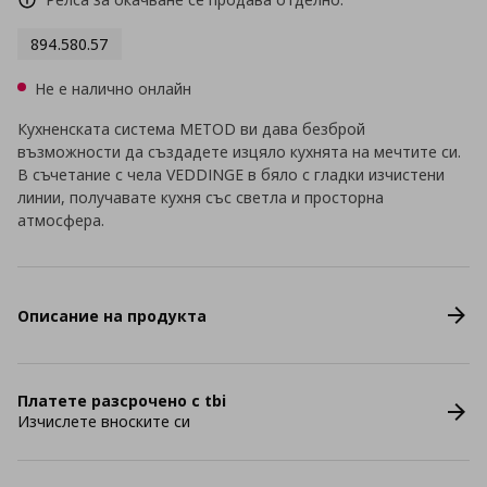
894.580.57
Не е налично онлайн
Кухненската система METOD ви дава безброй
възможности да създадете изцяло кухнята на мечтите си.
В съчетание с чела VEDDINGE в бяло с гладки изчистени
линии, получавате кухня със светла и просторна
атмосфера.
Описание на продукта
Платете разсрочено с tbi
Изчислете вноските си