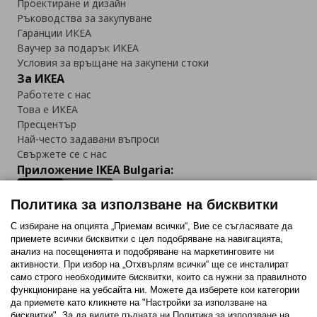
Проектиране и дизайн
Ръководства за закупуване
Гаранции ИКЕА
Ваучер за подарък ИКЕА
Условия за връщане на закупени стоки
За ИКЕА
Работете с нас
Това е ИКЕА
Пресцентър
Най-често задавани въпроси
Свържете се с нас
Приложение IKEA Bulgaria:
Политика за използване на бисквитки
С избиране на опцията „Приемам всички“, Вие се съгласявате да
приемете всички бисквитки с цел подобряване на навигацията,
Последвайте ни:
анализ на посещенията и подобряване на маркетинговите ни
активности. При избор на „Отхвърлям всички“ ще се инсталират
Facebook
Twitter
Youtube
Pinterest
Instagram
само строго необходимитe бисквитки, които са нужни за правилното
функциониране на уебсайта ни. Можете да изберете кои категории
да приемете като кликнете на "Настройки за използване на
бисквитки". За да видите пълната ни Политика за използване на