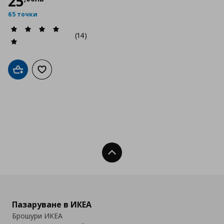
25
65 точки
(14)
Добави в кошницата
Добави към списъка с любими
Нагоре
Пазаруване в ИКЕА
Брошури ИКЕА