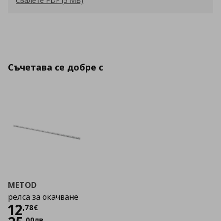
Свалете PDF (5 MB)
Съчетава се добре с
METOD
релса за окачване
Цена
12,78 €
12
,
78
€
,
00
лв