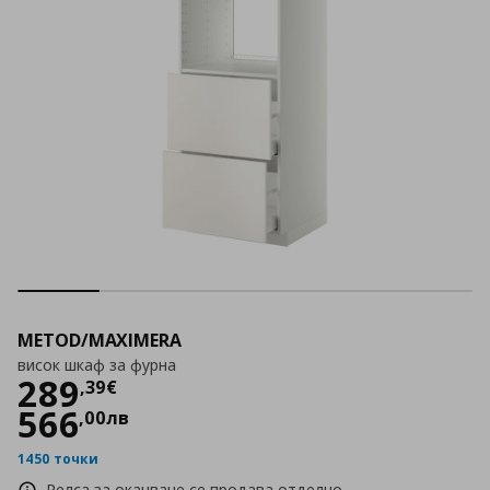
METOD/MAXIMERA
висок шкаф за фурна
Цена
289,39 €
289
,
39
€
566
,
00
лв
1450 точки
Релса за окачване се продава отделно.