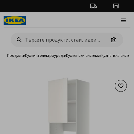
Проследяване на п
Магази
Burge
Camera
Продукти
›
Кухни и електроуреди
›
Кухненски системи
›
Кухненска систе
Добав