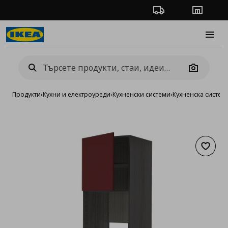
Проследяване на п
Магази
Burge
Camera
Продукти
›
Кухни и електроуреди
›
Кухненски системи
›
Кухненска систе
Добав