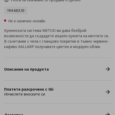
194.663.10
Не е налично онлайн
Кухненската система METOD ви дава безброй
възможности да създадете изцяло кухнята на мечтите си.
В съчетание с чела с гланцово покритие в тъмно червено-
кафяво KALLARP получавате цветен и модерен облик.
Описание на продукта
Платете разсрочено с tbi
Изчислете вноските си
Доставка