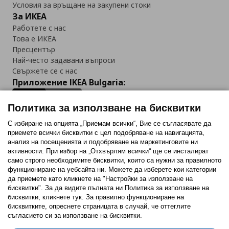
Условия за връщане на закупени стоки
За ИКЕА
Работете с нас
Това е ИКЕА
Пресцентър
Най-често задавани въпроси
Свържете се с нас
Приложение IKEA Bulgaria:
Политика за използване на бисквитки
С избиране на опцията „Приемам всички“, Вие се съгласявате да
приемете всички бисквитки с цел подобряване на навигацията,
Последвайте ни:
анализ на посещенията и подобряване на маркетинговите ни
активности. При избор на „Отхвърлям всички“ ще се инсталират
Facebook
Twitter
Youtube
Pinterest
Instagram
само строго необходимитe бисквитки, които са нужни за правилното
функциониране на уебсайта ни. Можете да изберете кои категории
да приемете като кликнете на "Настройки за използване на
бисквитки". За да видите пълната ни Политика за използване на
бисквитки, кликнете тук. За правилно функциониране на
бисквитките, опреснете страницата в случай, че оттеглите
съгласието си за използване на бисквитки.
Политика за използване на бисквитки (Cookies)
Избор на настройки за използване на бисквитки