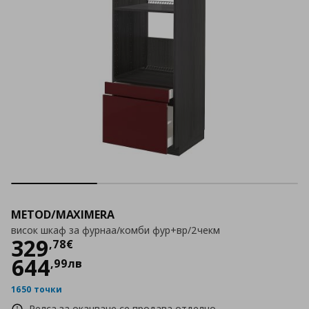
METOD/MAXIMERA
висок шкаф за фурнаа/комби фур+вр/2чекм
Цена
329,78 €
329
,
78
€
644
,
99
лв
1650 точки
Релса за окачване се продава отделно.