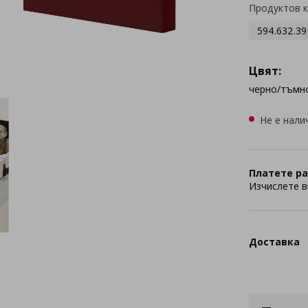
Продуктов 
594.632.39
Цвят:
черно/тъмн
Не е нали
Платете ра
Изчислете в
Доставка