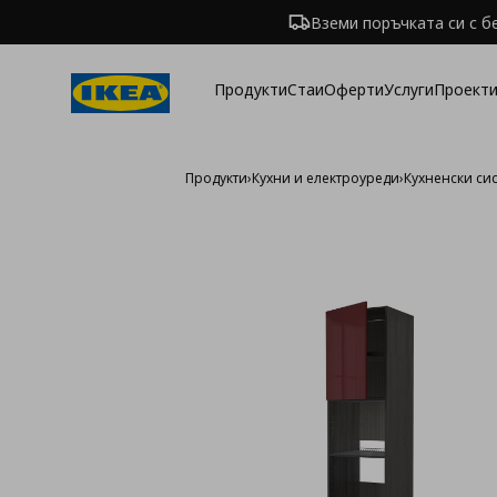
Вземи поръчката си с б
Продукти
Стаи
Оферти
Услуги
Проекти
Продукти
›
Кухни и електроуреди
›
Кухненски си