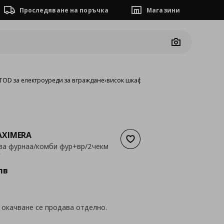
Проследяване на поръчка
Магазини
Camera
OD за електроуреди за вграждане
›
висок шкаф за фурнаа/комби фур+вр/
XIMERA
Добави към списъка с люб
за фурнаа/комби фур+вр/2чекм
а
355,35 €
€
лв
 окачване се продава отделно.