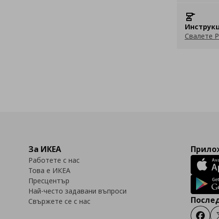
Инструкц
Свалете P
За ИКЕА
Прилож
Работете с нас
Това е ИКЕА
Пресцентър
Най-често задавани въпроси
Послед
Свържете се с нас
Faceb