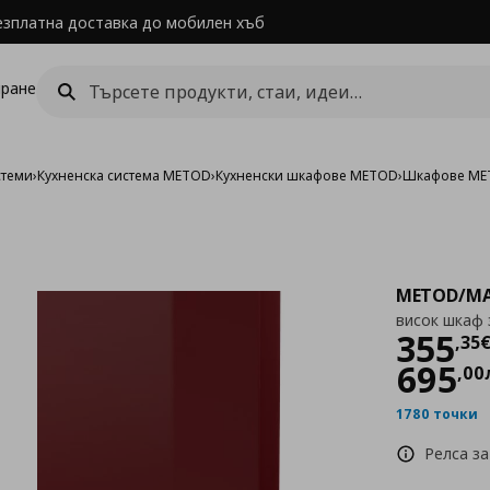
езплатна доставка до мобилен хъб
ране
стеми
›
Кухненска система METOD
›
Кухненски шкафове METOD
›
Шкафове MET
METOD/MA
висок шкаф 
Цен
355
,
35
695
,
00
1780 точки
Релса за