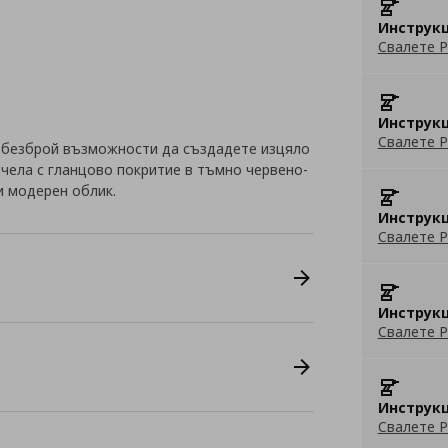
Инструкц
Свалете P
Инструкц
Свалете P
 безброй възможности да създадете изцяло
с чела с гланцово покритие в тъмно червено-
и модерен облик.
Инструкц
Свалете P
Инструкц
Свалете P
Инструкц
Свалете P