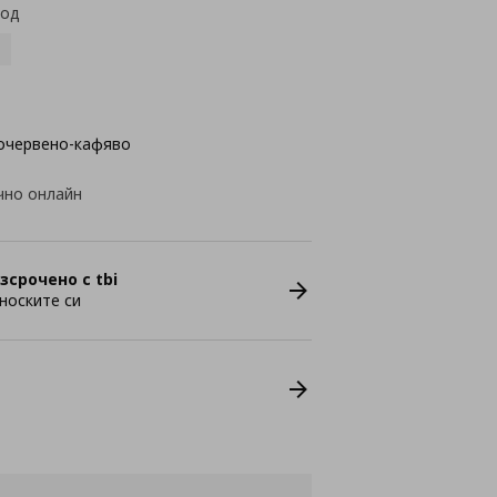
код
очервено-кафяво
чно онлайн
зсрочено с tbi
носките си