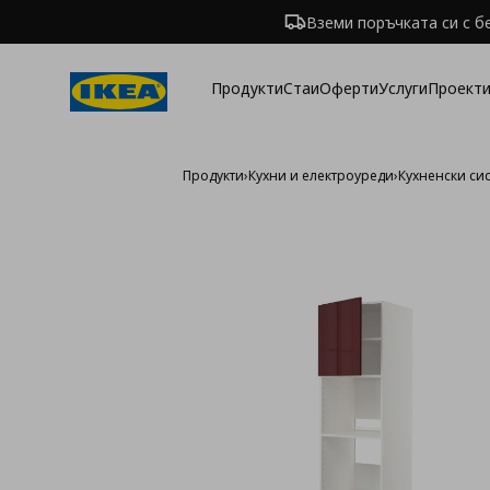
Вземи поръчката си с б
Продукти
Стаи
Оферти
Услуги
Проекти
Продукти
›
Кухни и електроуреди
›
Кухненски си