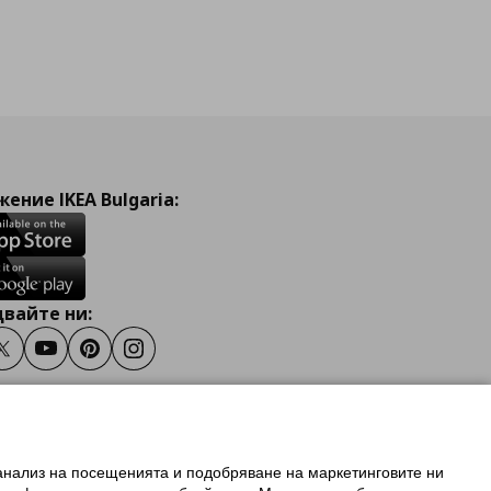
ение IKEA Bulgaria:
вайте ни:
ook
Twitter
Youtube
Pinterest
Instagram
 анализ на посещенията и подобряване на маркетинговите ни
олзване на ikea.bg