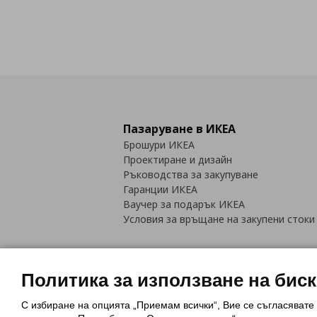
Пазаруване в ИКЕА
Брошури ИКЕА
Проектиране и дизайн
Ръководства за закупуване
Гаранции ИКЕА
Ваучер за подарък ИКЕА
Условия за връщане на закупени стоки
Политика за използване на бис
С избиране на опцията „Приемам всички“, Вие се съгласявате
Политика за използване на бискви