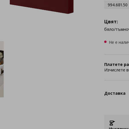
994.681.50
Цвят:
бяло/тъмно
Не е нали
Платете ра
Изчислете в
Доставка
Инструкц