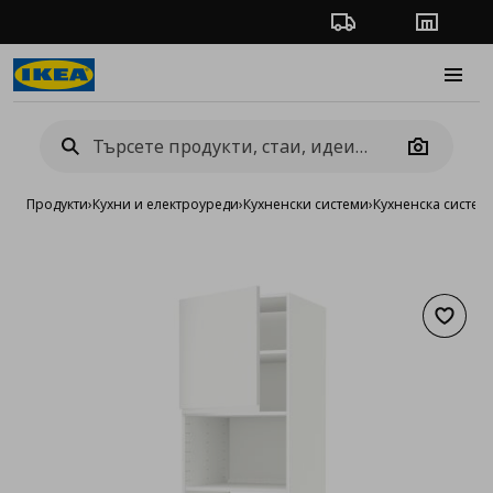
Проследяване на п
Магази
Burge
Camera
Продукти
›
Кухни и електроуреди
›
Кухненски системи
›
Кухненска систе
Добав