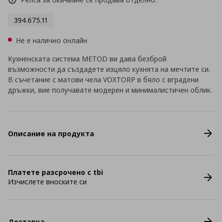
394.675.11
Не е налично онлайн
Кухненската система METOD ви дава безброй
възможности да създадете изцяло кухнята на мечтите си.
В съчетание с матови чела VOXTORP в бяло с вградени
дръжки, вие получавате модерен и минималистичен облик.
Описание на продукта
Платете разсрочено с tbi
Изчислете вноските си
Доставка