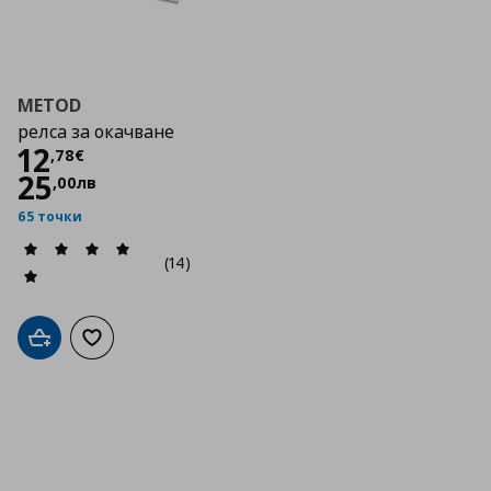
METOD
релса за окачване
Цена
12,78 €
12
,
78
€
25
,
00
лв
65 точки
(14)
Добави в кошницата
Добави към списъка с любими