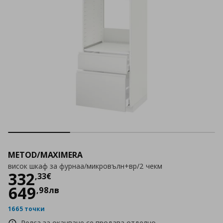
METOD/MAXIMERA
висок шкаф за фурнаа/микровълн+вр/2 чекм
Цена
332,33 €
332
,
33
€
649
,
98
лв
1665 точки
Релса за окачване се продава отделно.