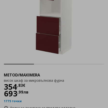
METOD/MAXIMERA
висок шкаф за микровълнова фурна
Цена
354,83 €
354
,
83
€
693
,
99
лв
1775 точки
Релса за окачване се продава отделно.