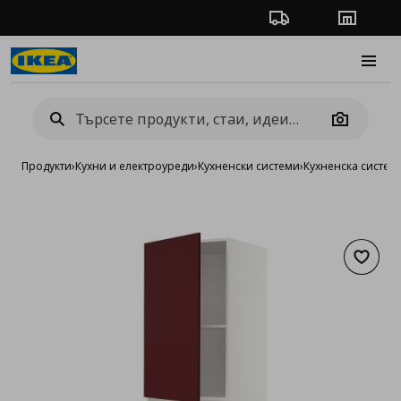
Проследяване на п
Магази
Burge
Camera
Продукти
›
Кухни и електроуреди
›
Кухненски системи
›
Кухненска систе
Добав