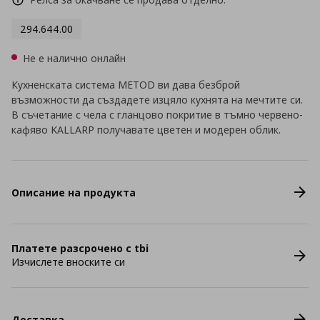
294.644.00
Не е налично онлайн
Кухненската система METOD ви дава безброй
възможности да създадете изцяло кухнята на мечтите си.
В съчетание с чела с гланцово покритие в тъмно червено-
кафяво KALLARP получавате цветен и модерен облик.
Описание на продукта
Платете разсрочено с tbi
Изчислете вноските си
Доставка