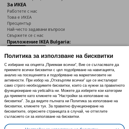
За ИКЕА
Работете с нас
Това е ИКЕА
Пресцентър
Най-често задавани въпроси
Свържете се с нас
Приложение IKEA Bulgaria:
Политика за използване на бисквитки
С избиране на опцията „Приемам всички“, Вие се съгласявате да
приемете всички бисквитки с цел подобряване на навигацията,
Последвайте ни:
анализ на посещенията и подобряване на маркетинговите ни
активности. При избор на „Отхвърлям всички“ ще се инсталират
Facebook
Twitter
Youtube
Pinterest
Instagram
само строго необходимитe бисквитки, които са нужни за правилното
функциониране на уебсайта ни. Можете да изберете кои категории
да приемете като кликнете на "Настройки за използване на
бисквитки". За да видите пълната ни Политика за използване на
бисквитки, кликнете тук. За правилно функциониране на
бисквитките, опреснете страницата в случай, че оттеглите
съгласието си за използване на бисквитки.
Политика за използване на бисквитки (Cookies)
Избор на настройки за използване на бисквитки