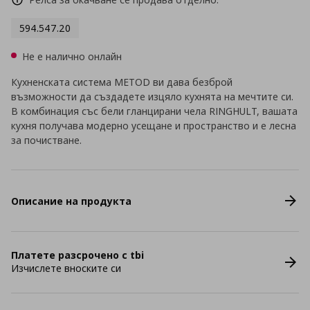
594.547.20
Не е налично онлайн
Кухненската система METOD ви дава безброй
възможности да създадете изцяло кухнята на мечтите си.
В комбинация със бели гланцирани чела RINGHULT, вашата
кухня получава модерно усещане и пространство и е лесна
за почистване.
Описание на продукта
Платете разсрочено с tbi
Изчислете вноските си