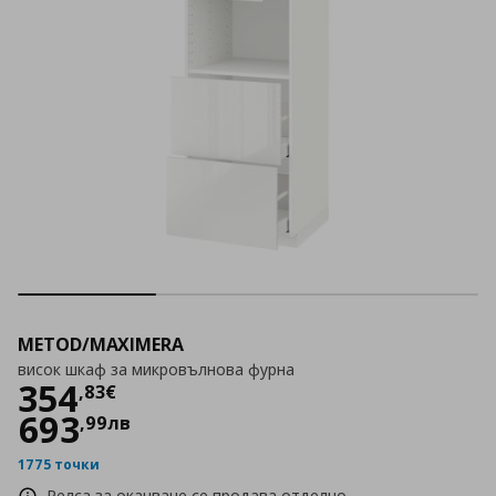
METOD/MAXIMERA
висок шкаф за микровълнова фурна
Цена
354,83 €
354
,
83
€
693
,
99
лв
1775 точки
Релса за окачване се продава отделно.