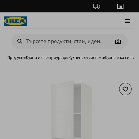
Проследяване на п
Магази
Burge
Camera
Продукти
›
Кухни и електроуреди
›
Кухненски системи
›
Кухненска систе
Добав