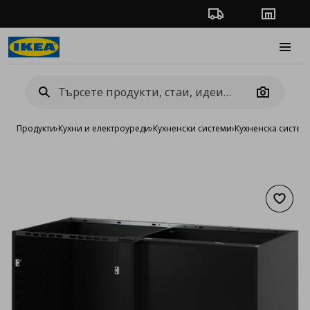
Проследяване на п
Магази
Burge
Camera
Продукти
›
Кухни и електроуреди
›
Кухненски системи
›
Кухненска систе
Добав