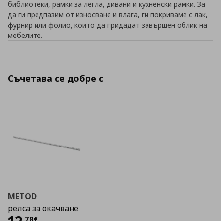
библиотеки, рамки за легла, дивани и кухненски рамки. За
да ги предпазим от износване и влага, ги покриваме с лак,
фурнир или фолио, които да придадат завършен облик на
мебелите.
Съчетава се добре с
METOD
релса за окачване
Цена
12,78 €
,
78
€