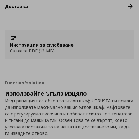
Доставка
Инструкции за сглобяване
Свалете PDF (12 MB)
Function/solution
Използвайте ъгъла изцяло
Издърпващият се обков за ъглов шкаф UTRUSTA ви помага
да използвате максимално вашия ъглов шкаф. Рафтовете
са с регулируема височина и побират всичко - от тенджери
и тигани до малки кутии. Освен това те се въртят, което
улеснява поставянето на нещата и достигането им, за да
ги извадите отново.