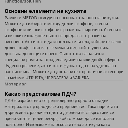
Function/solution
Основни елементи на кухнята
Рамките METOD осигуряват основата за новата ви кухня.
Можете да избирате между долни шкафове, стенни
шкафове и високи шкафове с различна широчина. Стенните
и високите шкафове също се предлагат с различна
височина. Ако искате да използвате ъгъла, изберете ъглов
долен шкаф с въртящ се механизъм, който улеснява
достъпа до вещите в него. Също така са налични
специални рамки за вградена единична или двойна фурна.
Чудесно решение, ако искате фурната да е на удобна за
вас височина. Можете да допълните с практични аксесоари
за мебели UTRUSTA, UPPDATERA и VARIERA.
Материал
Какво представлява ПДЧ?
ПДЧ е изработенo от рециклирано дърво и отпадни
материали от дърводелски предприятия. Така парчетата
дървесина с различен цвят и дървените стърготини се
превръщат в ценен ресурс, който може да се използва
повторно. Използваме плоскостите за артикули като