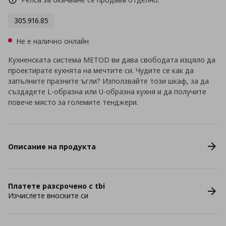
305.916.85
Не е налично онлайн
Кухненската система METOD ви дава свободата изцяло да
проектирате кухнята на мечтите си. Чудите се как да
запълните празните ъгли? Използвайте този шкаф, за да
създадете L-образна или U-образна кухня и да получите
повече място за големите тенджери.
Описание на продукта
Платете разсрочено с tbi
Изчислете вноските си