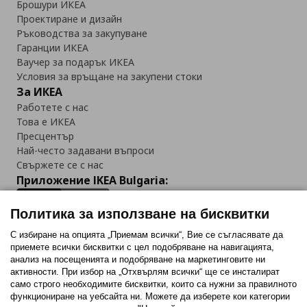
Брошури ИКЕА
Проектиране и дизайн
Ръководства за закупуване
Гаранции ИКЕА
Ваучер за подарък ИКЕА
Условия за връщане на закупени стоки
За ИКЕА
Работете с нас
Това е ИКЕА
Пресцентър
Най-често задавани въпроси
Свържете се с нас
Приложение IKEA Bulgaria:
Политика за използване на бисквитки
С избиране на опцията „Приемам всички“, Вие се съгласявате да
приемете всички бисквитки с цел подобряване на навигацията,
Последвайте ни:
анализ на посещенията и подобряване на маркетинговите ни
активности. При избор на „Отхвърлям всички“ ще се инсталират
Facebook
Twitter
Youtube
Pinterest
Instagram
само строго необходимитe бисквитки, които са нужни за правилното
функциониране на уебсайта ни. Можете да изберете кои категории