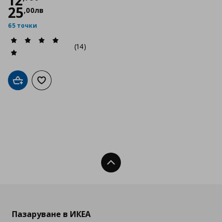
12
25
,
00
лв
65 точки
(14)
Добави в кошницата
Добави към списъка с любими
Нагоре
Пазаруване в ИКЕА