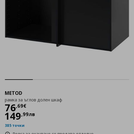
METOD
рамка за ъглов долен шкаф
Цена
76,69 €
76
,
69
€
149
,
99
лв
385 точки
Релса за окачване се продава отделно.