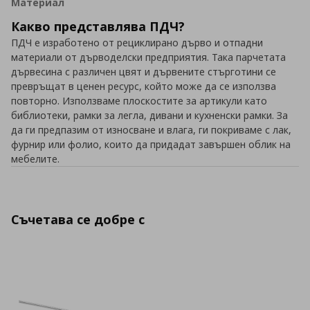
Материал
Какво представлява ПДЧ?
ПДЧ е изработенo от рециклирано дърво и отпадни
материали от дърводелски предприятия. Така парчетата
дървесина с различен цвят и дървените стърготини се
превръщат в ценен ресурс, който може да се използва
повторно. Използваме плоскостите за артикули като
библиотеки, рамки за легла, дивани и кухненски рамки. За
да ги предпазим от износване и влага, ги покриваме с лак,
фурнир или фолио, които да придадат завършен облик на
мебелите.
Съчетава се добре с