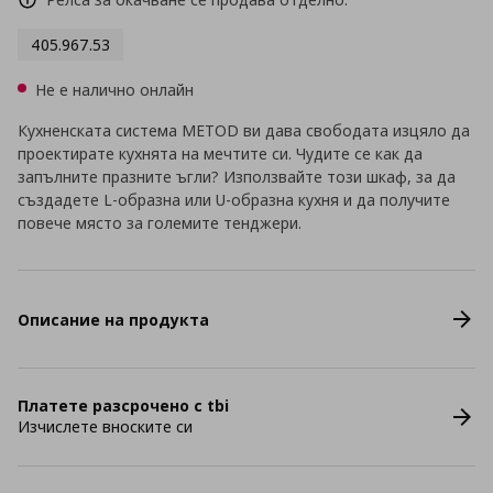
405.967.53
Не е налично онлайн
Кухненската система METOD ви дава свободата изцяло да
проектирате кухнята на мечтите си. Чудите се как да
запълните празните ъгли? Използвайте този шкаф, за да
създадете L-образна или U-образна кухня и да получите
повече място за големите тенджери.
Описание на продукта
Платете разсрочено с tbi
Изчислете вноските си