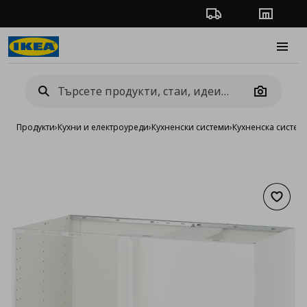
Проследяване на п
Магази
Burge
Camera
Продукти
›
Кухни и електроуреди
›
Кухненски системи
›
Кухненска систе
Добав