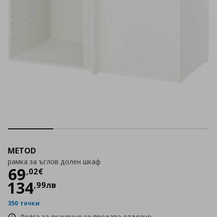
METOD
рамка за ъглов долен шкаф
Цена
69,02 €
69
,
02
€
134
,
99
лв
350 точки
Релса за окачване се продава отделно.