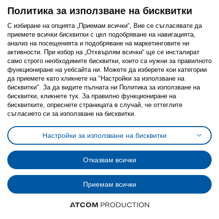
Политика за използване на бисквитки
С избиране на опцията „Приемам всички“, Вие се съгласявате да
приемете всички бисквитки с цел подобряване на навигацията,
Последвайте ни:
анализ на посещенията и подобряване на маркетинговите ни
активности. При избор на „Отхвърлям всички“ ще се инсталират
Facebook
Twitter
Youtube
Pinterest
Instagram
само строго необходимитe бисквитки, които са нужни за правилното
функциониране на уебсайта ни. Можете да изберете кои категории
да приемете като кликнете на "Настройки за използване на
бисквитки". За да видите пълната ни Политика за използване на
бисквитки, кликнете тук. За правилно функциониране на
бисквитките, опреснете страницата в случай, че оттеглите
съгласието си за използване на бисквитки.
Политика за използване на бисквитки (Cookies)
Избор на настройки за използване на бисквитки
Настройки за използване на бисквитки
Условия за ползване на ikea.bg
Обща политика за личните данни
Политика за защита на личните данни на ikea.bg
Общи условия на програма IKEA Family
Отказвам всички
Политика за защита на лични данни на програма IKEA Family
Приемам всички
© Inter-IKEA Systems B.V. 1999 - 2025