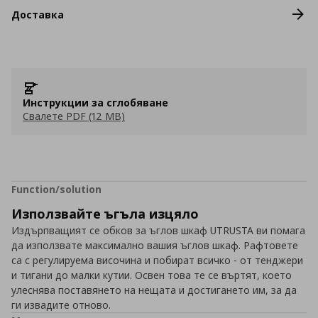
Доставка
Инструкции за сглобяване
Свалете PDF (12 MB)
Function/solution
Използвайте ъгъла изцяло
Издърпващият се обков за ъглов шкаф UTRUSTA ви помага
да използвате максимално вашия ъглов шкаф. Рафтовете
са с регулируема височина и побират всичко - от тенджери
и тигани до малки кутии. Освен това те се въртят, което
улеснява поставянето на нещата и достигането им, за да
ги извадите отново.