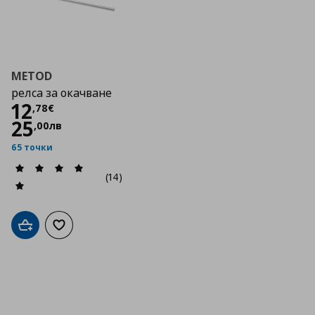
METOD
релса за окачване
Цена
12,78 €
12
,
78
€
25
,
00
лв
65 точки
(14)
Добави в кошницата
Добави към списъка с любими