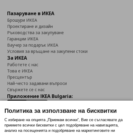
Пазаруване в ИКЕА
Брошури ИКЕА
Проектиране и дизайн
Ръководства за закупуване
Гаранции ИКЕА
Ваучер за подарък ИКЕА
Условия за връщане на закупени стоки
За ИКЕА
Работете с нас
Това е ИКЕА
Пресцентър
Най-често задавани въпроси
Свържете се с нас
Приложение IKEA Bulgaria:
Политика за използване на бисквитки
С избиране на опцията „Приемам всички“, Вие се съгласявате да
приемете всички бисквитки с цел подобряване на навигацията,
Последвайте ни:
анализ на посещенията и подобряване на маркетинговите ни