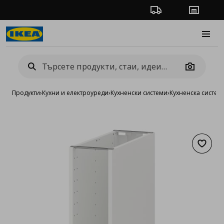
Проследяване на п
Магази
Burge
Camera
Продукти
›
Кухни и електроуреди
›
Кухненски системи
›
Кухненска систе
Добав