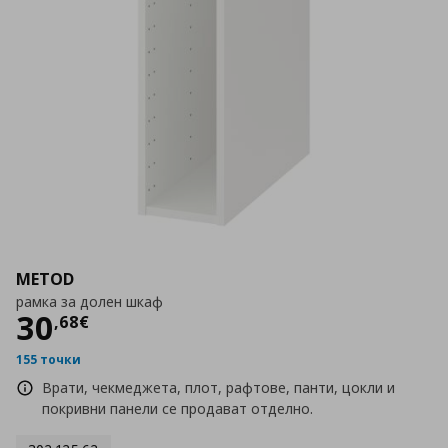
METOD
рамка за долен шкаф
Цена
30,68 €
30
,
68
€
155 точки
Врати, чекмеджета, плот, рафтове, панти, цокли и
покривни панели се продават отделно.