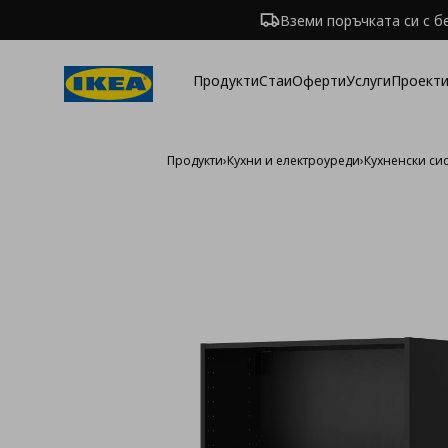
Вземи поръчката си с б
Продукти
Стаи
Оферти
Услуги
Проекти
Продукти
›
Кухни и електроуреди
›
Кухненски си