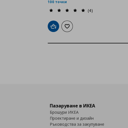
100 точки
(4)
Добави в кошницата
Добави към списъка с любими
Пазаруване в ИКЕА
Брошури ИКЕА
Проектиране и дизайн
Ръководства за закупуване