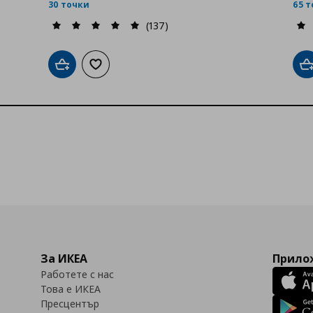
30 точки
65 
(137)
Добави в кошницата
Добави към списъка с любими
Д
За ИКЕА
Прилож
Работете с нас
Това е ИКЕА
Пресцентър