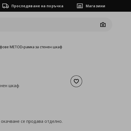
Проследяване на поръчка
Магазини
Camera
афове METOD
›
рамка за стенен шкаф
Добави към списъка с люб
енен шкаф
а
30,68 €
 окачване се продава отделно.