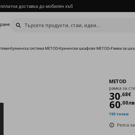
езплатна доставка до мобилен хъб
ране
стеми
›
Кухненска система METOD
›
Кухненски шкафове METOD
›
Рамки за шк
METOD
рамка за ст
Цен
30
,
68
€
60
,
00
лв
155 точки
Релса за