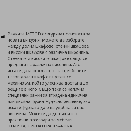
на
Рамките METOD осигуряват основата за
новата ви кухня. Можете да избирате
между долни шкафове, стенни шкафове
и високи шкафове с различна широчина.
Стенните и високите шкафове също се
предлагат с различна височина. Ако
искате да използвате ъгъла, изберете
ъглов долен шкаф с въртящ се
механизъм, който улеснява достъпа до
вещите в него. Също така са налични
специални рамки за вградена единична
или двойна фурна. Чудесно решение, ако
искате фурната да е на удобна за вас
височина. Можете да допълните с
практични аксесоари за мебели
UTRUSTA, UPPDATERA и VARIERA.