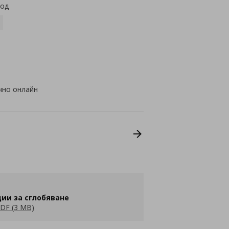
код
чно онлайн
ии за сглобяване
DF (3 MB)