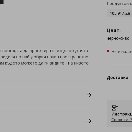
Продуктов 
105.917.28
Цвят:
черно-сиво
 свободата да проектирате изцяло кухнята
Не е нали
зпределя по най-добрия начин пространство
ам където можете да ги видите - на нивото
Доставка
Инструкц
Свалете P