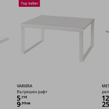
Top Seller
VARIERA
ME
Вътрешен рафт
рел
Цена
5,11 €
Ц
5
1
,
11
€
9
2
,
99
лв