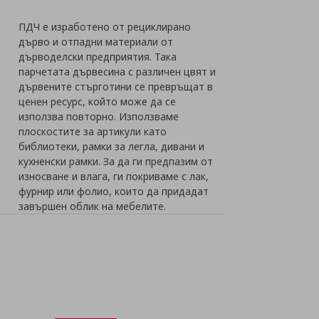
ПДЧ е изработенo от рециклирано
дърво и отпадни материали от
дърводелски предприятия. Така
парчетата дървесина с различен цвят и
дървените стърготини се превръщат в
ценен ресурс, който може да се
използва повторно. Използваме
плоскостите за артикули като
библиотеки, рамки за легла, дивани и
кухненски рамки. За да ги предпазим от
износване и влага, ги покриваме с лак,
фурнир или фолио, които да придадат
завършен облик на мебелите.