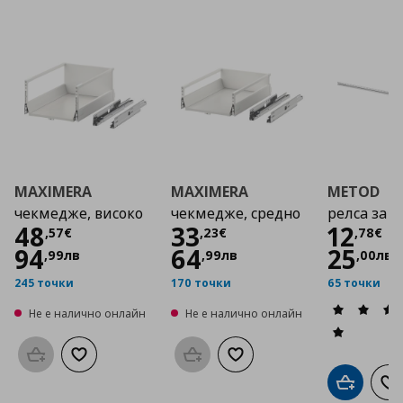
MAXIMERA
MAXIMERA
METOD
чекмедже, високо
чекмедже, средно
релса за 
Цена
48,57 €
Цена
33,23 €
Цена
48
33
12
,
57
€
,
23
€
,
78
€
94
64
25
,
99
лв
,
99
лв
,
00
лв
245 точки
170 точки
65 точки
Не е налично онлайн
Не е налично онлайн
Προσθήκη στο καλάθι
Добави към списъка с любими
Προσθήκη στο καλάθι
Добави към списъка с люб
Добави в
До