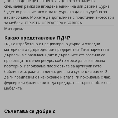
достъпа до вещите в него. Също така са налични
специални рамки за вградена единична или двойна фурна.
Чудесно решение, ако искате фурната да е на удобна за
вас височина. Можете да допълните с практични аксесоари
за мебели UTRUSTA, UPPDATERA и VARIERA.
Материал
Какво представлява ПДЧ?
ПДЧ е изработенo от рециклирано дърво и отпадни
материали от дърводелски предприятия. Така парчетата
дървесина с различен цвят и дървените стърготини се
превръщат в ценен ресурс, който може да се използва
повторно. Използваме плоскостите за артикули като
библиотеки, рамки за легла, дивани и кухненски рамки. За
да ги предпазим от износване и влага, ги покриваме с лак,
фурнир или фолио, които да придадат завършен облик на
мебелите.
Съчетава се добре с