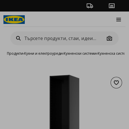
Проследяване на п
Магази
Burge
Camera
Продукти
›
Кухни и електроуреди
›
Кухненски системи
›
Кухненска систе
Добав