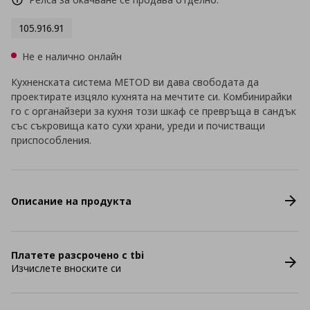
105.916.91
Не е налично онлайн
Кухненската система METOD ви дава свободата да
проектирате изцяло кухнята на мечтите си. Комбинирайки
го с органайзери за кухня този шкаф се превръща в сандък
със съкровища като сухи храни, уреди и почистващи
приспособления.
Описание на продукта
Платете разсрочено с tbi
Изчислете вноските си