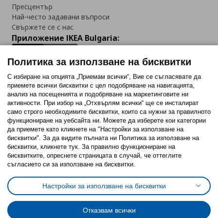
Пресцентър
Най-често задавани въпроси
Свържете се с нас
Приложение IKEA Bulgaria:
Политика за използване на бисквитки
С избиране на опцията „Приемам всички“, Вие се съгласявате да
приемете всички бисквитки с цел подобряване на навигацията,
Последвайте ни:
анализ на посещенията и подобряване на маркетинговите ни
активности. При избор на „Отхвърлям всички“ ще се инсталират
Facebook
Twitter
Youtube
Pinterest
Instagram
само строго необходимитe бисквитки, които са нужни за правилното
функциониране на уебсайта ни. Можете да изберете кои категории
да приемете като кликнете на "Настройки за използване на
бисквитки". За да видите пълната ни Политика за използване на
бисквитки, кликнете тук. За правилно функциониране на
бисквитките, опреснете страницата в случай, че оттеглите
съгласието си за използване на бисквитки.
Политика за използване на бисквитки (Cookies)
Избор на настройки за използване на бисквитки
Настройки за използване на бисквитки
Условия за ползване на ikea.bg
Обща политика за личните данни
Политика за защита на личните данни на ikea.bg
Общи условия на програма IKEA Family
Отказвам всички
Политика за защита на лични данни на програма IKEA Family