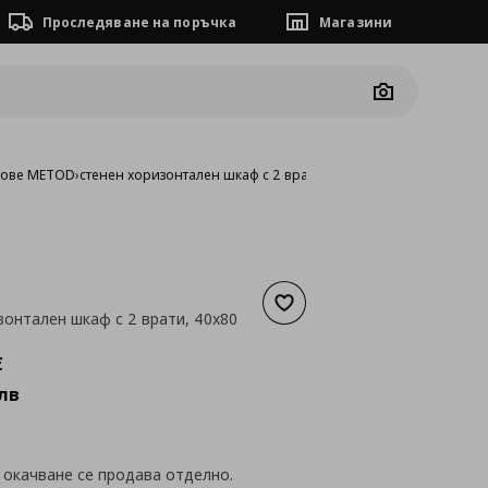
Проследяване на поръчка
Магазини
Camera
фове METOD
›
стенен хоризонтален шкаф с 2 врати, 40x80 см
Добави към списъка с люб
зонтален шкаф с 2 врати, 40x80
а
147,76 €
€
лв
 окачване се продава отделно.