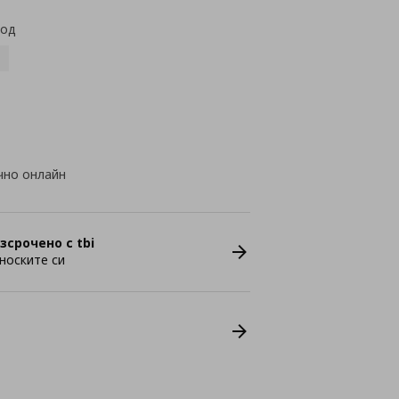
код
чно онлайн
зсрочено с tbi
носките си