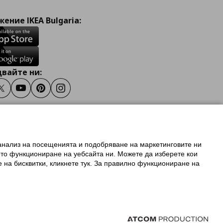
ение IKEA Bulgaria:
вайте ни:
ook
Twitter
Youtube
Pinterest
Instagram
 анализ на посещенията и подобряване на маркетинговите ни
олзване на ikea.bg
ото функциониране на уебсайта ни. Можете да изберете кои
 IKEA Family
е на бисквитки, кликнете тук. За правилно функциониране на