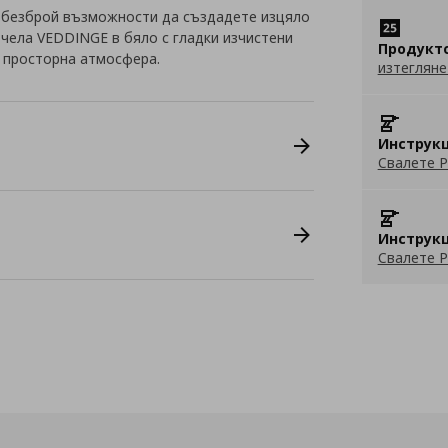
 безброй възможности да създадете изцяло
с чела VEDDINGE в бяло с гладки изчистени
Продукт
и просторна атмосфера.
изтегляне
Инструкц
Свалете P
Инструкц
Свалете P