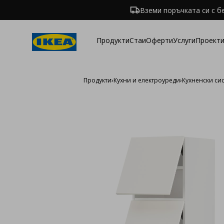
Вземи поръчката си с б
Продукти
Стаи
Оферти
Услуги
Проекти
Продукти
›
Кухни и електроуреди
›
Кухненски си