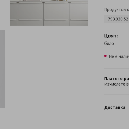
Продуктов 
793.930.52
Цвят:
бяло
Не е нали
Платете ра
Изчислете в
Доставка