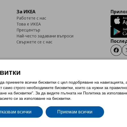
За ИКЕА
Прилож
Работете с нас
Това е ИКЕА
Пресцентър
Най-често задавани въпроси
Послед
Свържете се с нас
Faceb
квитки
 да приемете всички бисквитки с цел подобряване на навигацията,
тки (Cookies)
Избор на настройки за използване на бисквитки
Условия за п
ат само строго необходимитe бисквитки, които са нужни за правилн
Политика за защита на личните данни на ikea.bg
Общи условия на програма
ане на бисквитки". За да видите пълната ни Политика за използван
и на програма IKEA Family
асието си за използване на бисквитки.
тказвам всички
Приемам всички