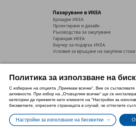
Пазаруване в ИКЕА
Брошури ИКЕА
Проектиране и дизайн
Ръководства за закупуване
Гаранции ИКЕА
Ваучер за подарък ИКЕА
Условия за връщане на закупени стоки
Политика за използване на бис
С избиране на опцията „Приемам всички“, Вие се съгласявате
Политика за използване на бискви
активности. При избор на „Отхвърлям всички“ ще се инсталир
Обща политика за личните данни
категории да приемете като кликнете на "Настройки за използв
Политика за защита на лични данн
бисквитките, опреснете страницата в случай, че оттеглите съгл
Настройки за използване на бисквитки
О
© Inter-IKEA Systems B.V. 1999 - 2025