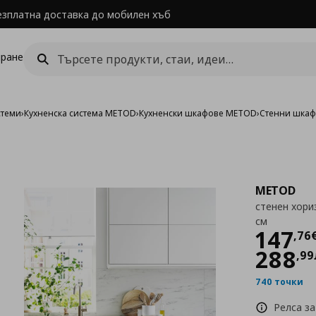
езплатна доставка до мобилен хъб
ране
стеми
›
Кухненска система METOD
›
Кухненски шкафове METOD
›
Стенни шка
METOD
стенен хори
см
Цен
147
,
76
288
,
99
740 точки
Релса за