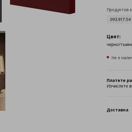
Продуктов 
093.917.54
Цвят:
черно/тъмн
Не е нали
Платете ра
Изчислете в
Доставка