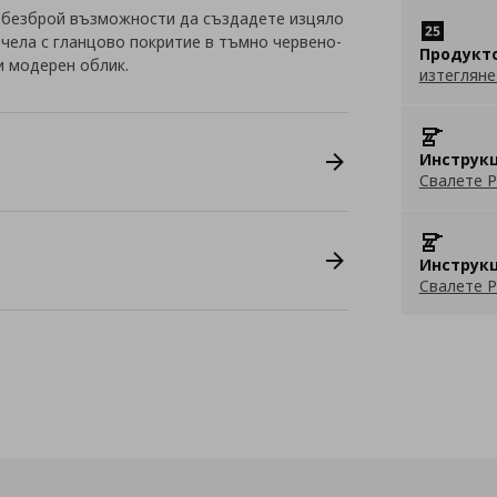
 безброй възможности да създадете изцяло
с чела с гланцово покритие в тъмно червено-
Продукт
и модерен облик.
изтегляне
Инструкц
Свалете P
Инструкц
Свалете P