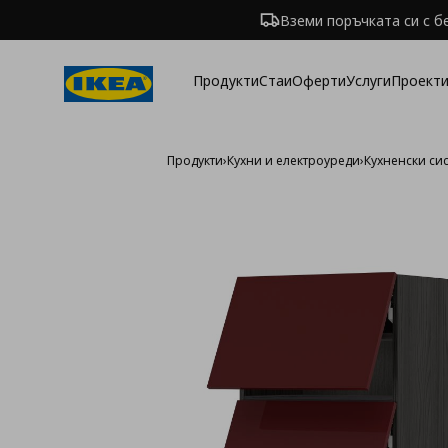
Вземи поръчката си с б
Продукти
Стаи
Оферти
Услуги
Проекти
Продукти
›
Кухни и електроуреди
›
Кухненски си