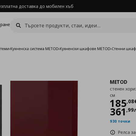
езплатна доставка до мобилен хъб
ране
стеми
›
Кухненска система METOD
›
Кухненски шкафове METOD
›
Стенни шка
METOD
стенен хори
см
Цен
185
,
08
361
,
99
930 точки
Релса за