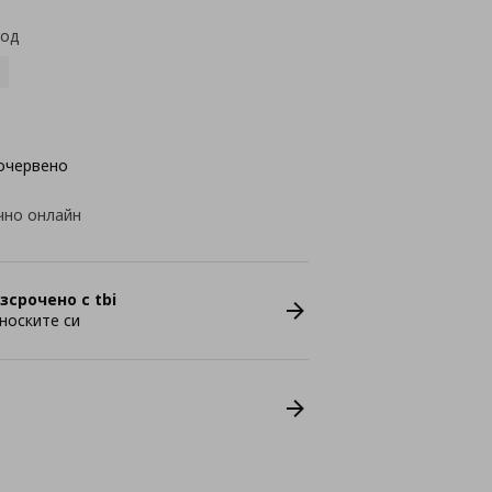
код
очервено
чно онлайн
зсрочено с tbi
носките си