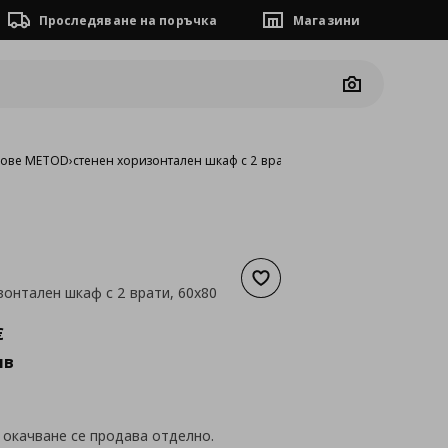
Проследяване на поръчка
Магазини
Camera
фове METOD
›
стенен хоризонтален шкаф с 2 врати, 60x80 см
Добави към списъка с люб
зонтален шкаф с 2 врати, 60x80
а
185,08 €
€
лв
 окачване се продава отделно.