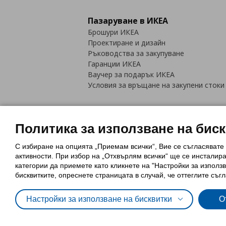
Пазаруване в ИКЕА
Брошури ИКЕА
Проектиране и дизайн
Ръководства за закупуване
Гаранции ИКЕА
Ваучер за подарък ИКЕА
Условия за връщане на закупени стоки
Политика за използване на бис
С избиране на опцията „Приемам всички“, Вие се съгласявате
Политика за използване на бискви
активности. При избор на „Отхвърлям всички“ ще се инсталир
Обща политика за личните данни
категории да приемете като кликнете на "Настройки за използв
Политика за защита на лични данн
бисквитките, опреснете страницата в случай, че оттеглите съгл
Настройки за използване на бисквитки
О
© Inter-IKEA Systems B.V. 1999 - 2025