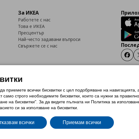
За ИКЕА
Прилож
Работете с нас
Това е ИКЕА
Пресцентър
Най-често задавани въпроси
Послед
Свържете се с нас
Faceb
квитки
 да приемете всички бисквитки с цел подобряване на навигацията,
тки (Cookies)
Избор на настройки за използване на бисквитки
Условия за п
ат само строго необходимитe бисквитки, които са нужни за правилн
Политика за защита на личните данни на ikea.bg
Общи условия на програма
ане на бисквитки". За да видите пълната ни Политика за използван
и на програма IKEA Family
асието си за използване на бисквитки.
тказвам всички
Приемам всички