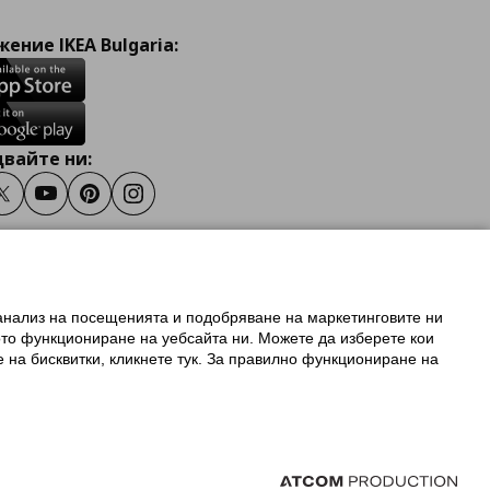
ение IKEA Bulgaria:
вайте ни:
ook
Twitter
Youtube
Pinterest
Instagram
 анализ на посещенията и подобряване на маркетинговите ни
олзване на ikea.bg
ото функциониране на уебсайта ни. Можете да изберете кои
 IKEA Family
е на бисквитки, кликнете тук. За правилно функциониране на