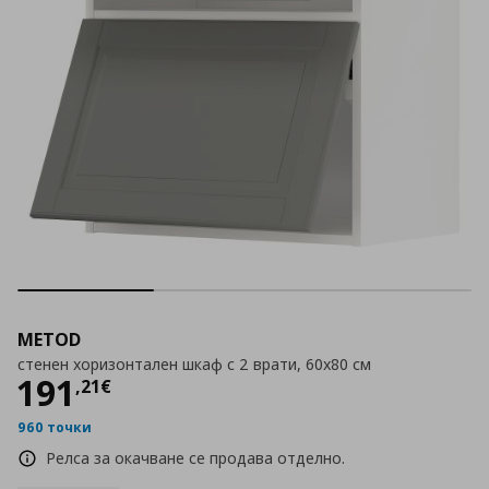
METOD
стенен хоризонтален шкаф с 2 врати, 60x80 см
Цена
191,21 €
191
,
21
€
960 точки
Релса за окачване се продава отделно.