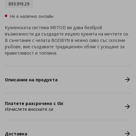
893.919.29
Не е налично онлайн
Кухненската система METOD ви дава безброй
възможности да създадете изцяло кухнята на мечтите си.
В съчетание с челата BODBYN в нежно сиво със скосени
ръбове, вие създавате традиционен облик с усещане за
приветливост и топлина.
Описание на продукта
Платете разсрочено с tbi
Изчислете вноските си
Доставка