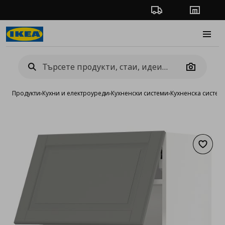
Проследяване на п
Магази
Burge
Camera
Продукти
›
Кухни и електроуреди
›
Кухненски системи
›
Кухненска систе
Добав