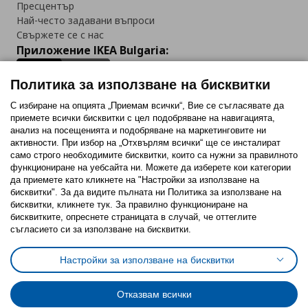
Пресцентър
Най-често задавани въпроси
Свържете се с нас
Приложение IKEA Bulgaria:
Политика за използване на бисквитки
С избиране на опцията „Приемам всички“, Вие се съгласявате да
приемете всички бисквитки с цел подобряване на навигацията,
Последвайте ни:
анализ на посещенията и подобряване на маркетинговите ни
активности. При избор на „Отхвърлям всички“ ще се инсталират
Facebook
Twitter
Youtube
Pinterest
Instagram
само строго необходимитe бисквитки, които са нужни за правилното
функциониране на уебсайта ни. Можете да изберете кои категории
да приемете като кликнете на "Настройки за използване на
бисквитки". За да видите пълната ни Политика за използване на
бисквитки, кликнете тук. За правилно функциониране на
бисквитките, опреснете страницата в случай, че оттеглите
съгласието си за използване на бисквитки.
Политика за използване на бисквитки (Cookies)
Избор на настройки за използване на бисквитки
Настройки за използване на бисквитки
Условия за ползване на ikea.bg
Обща политика за личните данни
Политика за защита на личните данни на ikea.bg
Общи условия на програма IKEA Family
Отказвам всички
Политика за защита на лични данни на програма IKEA Family