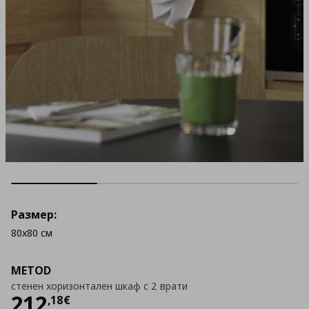
Размер:
80x80 см
METOD
стенен хоризонтален шкаф с 2 врати
Цена
212,18 €
212
,
18
€