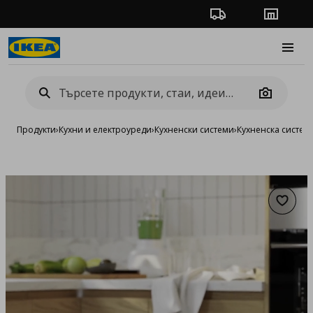
Проследяване на п
Магази
Burge
Camera
Продукти
›
Кухни и електроуреди
›
Кухненски системи
›
Кухненска систе
Добав