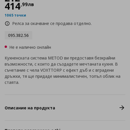
414
,
99
лв
1065 точки
Релса за окачване се продава отделно.
095.382.56
Не е налично онлайн
Кухненската система METOD ви предоставя безкрайни
възможности, с които да създадете мечтаната кухня. В
съчетание с чела VOXTTORP с ефект дъб и с вградени
дръжки, тя ще придаде минималистичен, топъл облик на
стаята.
Описание на продукта