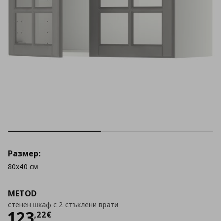
Размер:
80x40 см
METOD
стенен шкаф с 2 стъклени врати
Цена
123,22 €
123
,
22
€