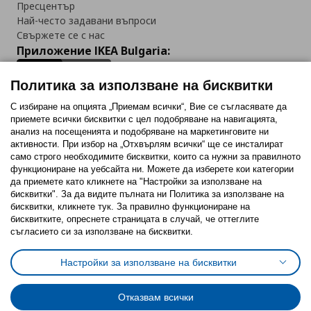
Пресцентър
Най-често задавани въпроси
Свържете се с нас
Приложение IKEA Bulgaria:
Политика за използване на бисквитки
С избиране на опцията „Приемам всички“, Вие се съгласявате да
приемете всички бисквитки с цел подобряване на навигацията,
Последвайте ни:
анализ на посещенията и подобряване на маркетинговите ни
активности. При избор на „Отхвърлям всички“ ще се инсталират
Facebook
Twitter
Youtube
Pinterest
Instagram
само строго необходимитe бисквитки, които са нужни за правилното
функциониране на уебсайта ни. Можете да изберете кои категории
да приемете като кликнете на "Настройки за използване на
бисквитки". За да видите пълната ни Политика за използване на
бисквитки, кликнете тук. За правилно функциониране на
бисквитките, опреснете страницата в случай, че оттеглите
съгласието си за използване на бисквитки.
Политика за използване на бисквитки (Cookies)
Избор на настройки за използване на бисквитки
Настройки за използване на бисквитки
Условия за ползване на ikea.bg
Обща политика за личните данни
Политика за защита на личните данни на ikea.bg
Общи условия на програма IKEA Family
Отказвам всички
Политика за защита на лични данни на програма IKEA Family