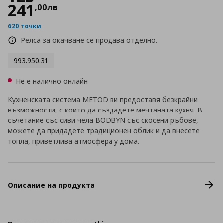
241
,
00
лв
620 точки
Релса за окачване се продава отделно.
993.950.31
Не е налично онлайн
Кухненската система METOD ви предоставя безкрайни
възможности, с които да създадете мечтаната кухня. В
съчетание със сиви чела BODBYN със скосени ръбове,
можете да придадете традиционен облик и да внесете
топла, приветлива атмосфера у дома.
Описание на продукта