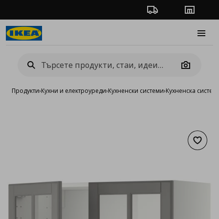
Проследяване на п
Магази
Burge
Camera
Продукти
›
Кухни и електроуреди
›
Кухненски системи
›
Кухненска систе
Добав