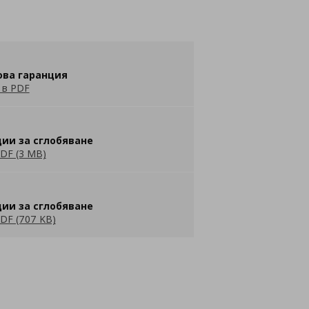
ова гаранция
 в PDF
ии за сглобяване
DF (3 MB)
ии за сглобяване
DF (707 KB)