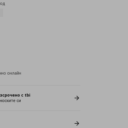
код
чно онлайн
зсрочено с tbi
носките си