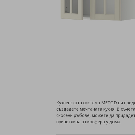
Кухненската система METOD ви пред
създадете мечтаната кухня. В съчет
скосени ръбове, можете да придадет
приветлива атмосфера у дома.