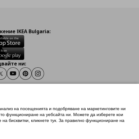
ение IKEA Bulgaria:
вайте ни:
ook
Twitter
Youtube
Pinterest
Instagram
 анализ на посещенията и подобряване на маркетинговите ни
олзване на ikea.bg
ото функциониране на уебсайта ни. Можете да изберете кои
 IKEA Family
е на бисквитки, кликнете тук. За правилно функциониране на