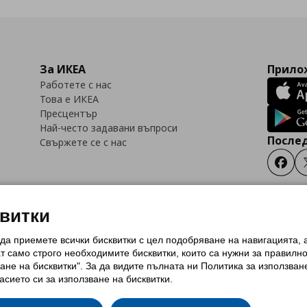
За ИКЕА
Прилож
Работете с нас
Това е ИКЕА
Пресцентър
Най-често задавани въпроси
Послед
Свържете се с нас
Faceb
квитки
 да приемете всички бисквитки с цел подобряване на навигацията,
тки (Cookies)
Избор на настройки за използване на бисквитки
Условия за п
ат само строго необходимитe бисквитки, които са нужни за правилн
Политика за защита на личните данни на ikea.bg
Общи условия на програма
ане на бисквитки". За да видите пълната ни Политика за използван
и на програма IKEA Family
асието си за използване на бисквитки.