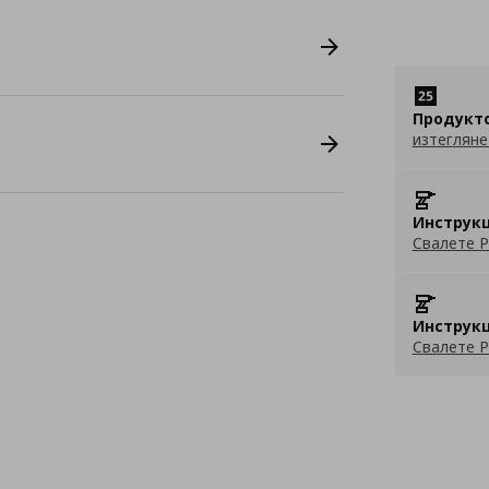
Продукт
изтегляне
Инструкц
Свалете P
Инструкц
Свалете P