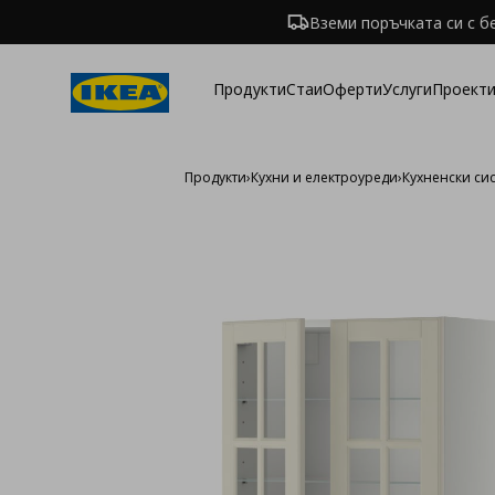
Вземи поръчката си с б
Продукти
Стаи
Оферти
Услуги
Проекти
Продукти
›
Кухни и електроуреди
›
Кухненски си