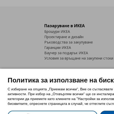
Пазаруване в ИКЕА
Брошури ИКЕА
Проектиране и дизайн
Ръководства за закупуване
Гаранции ИКЕА
Ваучер за подарък ИКЕА
Условия за връщане на закупени стоки
Политика за използване на бис
С избиране на опцията „Приемам всички“, Вие се съгласявате
Политика за използване на бискви
активности. При избор на „Отхвърлям всички“ ще се инсталир
Обща политика за личните данни
категории да приемете като кликнете на "Настройки за използв
Политика за защита на лични данн
бисквитките, опреснете страницата в случай, че оттеглите съгл