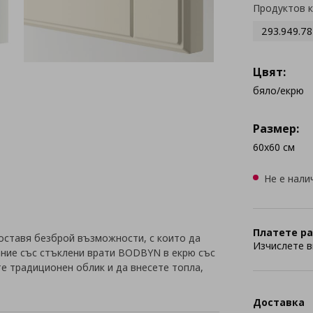
Продуктов 
293.949.78
Цвят:
бяло/екрю
Размер:
60x60 см
Не е нали
Платете ра
оставя безброй възможности, с които да
Изчислете в
ание със стъклени врати BODBYN в екрю със
е традиционен облик и да внесете топла,
Доставка