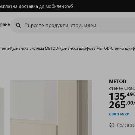
езплатна доставка до мобилен хъб
ране
стеми
›
Кухненска система METOD
›
Кухненски шкафове METOD
›
Стенни шка
METOD
стенен шкаф
Цен
135
,
49
265
,
00
680 точки
Релса за