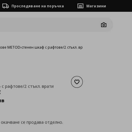
Проследяване на поръчка
Магазини
Camera
фове METOD
›
стенен шкаф с рафтове/2 стъкл. врати
Добави към списъка с люб
 с рафтове/2 стъкл. врати
а
135,49 €
€
лв
 окачване се продава отделно.