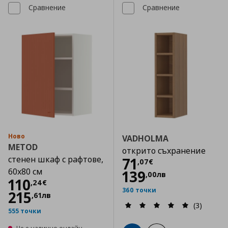
Сравнение
Сравнение
Ново
VADHOLMA
METOD
открито съхранение
стенен шкаф с рафтове,
Цена
71,07 €
71
,
07
€
60x80 см
139
,
00
лв
Цена
110,24 €
110
,
24
€
360 точки
215
,
61
лв
(3)
555 точки