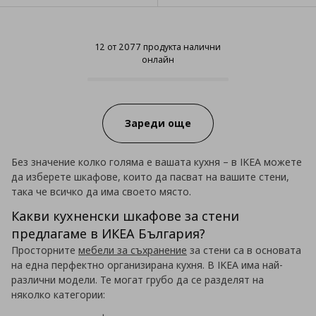
12 от 2077 продукта налични
онлайн
12 от 2077 продукта налични о
Progress:
Зареди още
Без значение колко голяма е вашата кухня – в IKEA можете
да изберете шкафове, които да пасват на вашите стени,
така че всичко да има своето място.
Какви кухненски шкафове за стени
предлагаме в ИКЕА България?
Просторните
мебели за съхранение
за стени са в основата
на една перфектно организирана кухня. В IKEA има най-
различни модели. Те могат грубо да се разделят на
няколко категории: