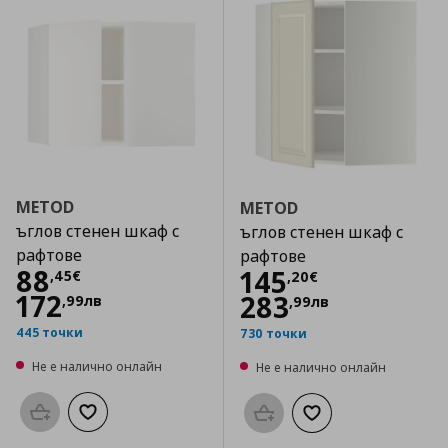
METOD
METOD
ъглов стенен шкаф с
ъглов стенен шкаф с
рафтове
рафтове
Цена
88,45 €
88
Цена
145,20 €
145
,
45
€
,
20
€
172
283
,
99
лв
,
99
лв
445 точки
730 точки
Не е налично онлайн
Не е налично онлайн
Προσθήκη στο καλάθι
Добави към списъка с любими
Προσθήκη στο καλάθι
Добави към списък