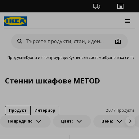
Проследяване на п
Магази
Burge
Camera
Продукти
›
Кухни и електроуреди
›
Кухненски системи
›
Кухненска систе
Стенни шкафове METOD
Продукт
Интериор
2077 Продукти
Подреди по
Цвят:
Цена: