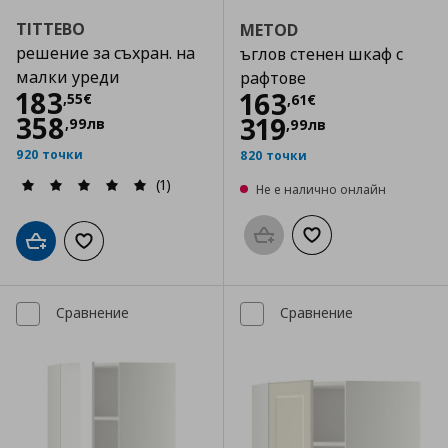
TITTEBO
METOD
решение за съхран. на
ъглов стенен шкаф с
малки уреди
рафтове
Цена
183,55 €
183
Цена
163,61 €
163
,
55
€
,
61
€
358
319
,
99
лв
,
99
лв
920 точки
820 точки
(1)
Не е налично онлайн
Προσθήκη στο καλάθι
Добави към списък
Добави в кошницата
Добави към списъка с любими
Сравнение
Сравнение