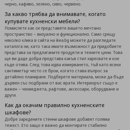
черно, кафяво, зелено, сиво, червено.
За какво трябва да внимавате, когато
купувате кухненски мебели?
Помислете как си представяте вашето мечтано
пространство – визуално и функционално. Само срещу
няколко клика в сайта на ikea.bg можете да разгледате
каталога ни, като така имате възможност да придобиете
представа за предлаганите продукти и техните цени. Това
ще ви даде добра представа какъв стил харесвате и кое
къде отива. След това идва измерването, тъй като всеки
сантиметър често се брои, когато става въпрос за
детайлно планиране. Подберете материала, може да бъде
дървен със подбрани от вас врати. Интериорът също е
важен – чекмеджета, рафтове, аксесоари, оборудване и
други.
Как да окачим правилно кухненските
шкафове?
Добре заредените стенни шкафове добавят голяма
тежест. Ето защо е важно да монтирате стабилно