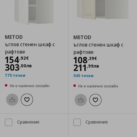
METOD
METOD
ъглов стенен шкаф с
ъглов стенен шкаф с
рафтове
рафтове
Цена
154,92 €
154
Цена
108,39 €
108
,
92
€
,
39
€
303
211
,
00
лв
,
99
лв
775 точки
545 точки
Не е налично онлайн
Не е налично онлайн
Προσθήκη στο καλάθι
Добави към списъка с любими
Προσθήκη στο καλάθι
Добави към списък
Сравнение
Сравнение