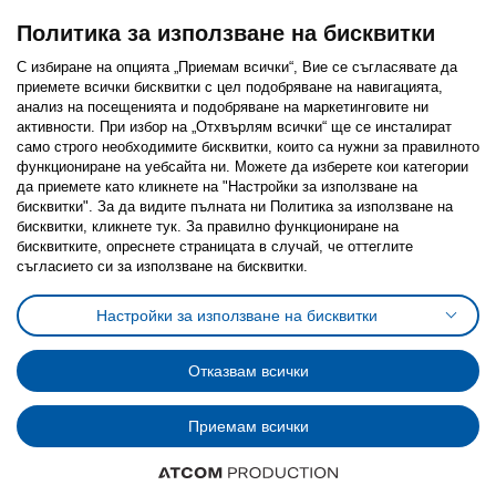
Политика за използване на бисквитки
С избиране на опцията „Приемам всички“, Вие се съгласявате да
приемете всички бисквитки с цел подобряване на навигацията,
Последвайте ни:
анализ на посещенията и подобряване на маркетинговите ни
активности. При избор на „Отхвърлям всички“ ще се инсталират
Facebook
Twitter
Youtube
Pinterest
Instagram
само строго необходимитe бисквитки, които са нужни за правилното
функциониране на уебсайта ни. Можете да изберете кои категории
да приемете като кликнете на "Настройки за използване на
бисквитки". За да видите пълната ни Политика за използване на
бисквитки, кликнете тук. За правилно функциониране на
бисквитките, опреснете страницата в случай, че оттеглите
съгласието си за използване на бисквитки.
Политика за използване на бисквитки (Cookies)
Избор на настройки за използване на бисквитки
Настройки за използване на бисквитки
Условия за ползване на ikea.bg
Обща политика за личните данни
Политика за защита на личните данни на ikea.bg
Общи условия на програма IKEA Family
Отказвам всички
Политика за защита на лични данни на програма IKEA Family
Приемам всички
© Inter-IKEA Systems B.V. 1999 - 2025