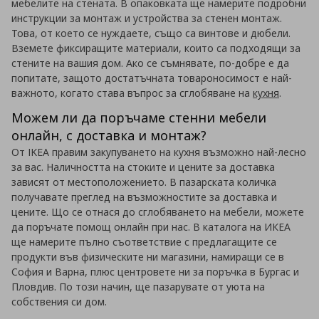
мебелите на стената. В опаковката ще намерите подробни
инструкции за монтаж и устройства за стенен монтаж.
Това, от което се нуждаете, също са винтове и дюбели.
Вземете фиксиращите материали, които са подходящи за
стените на вашия дом. Ако се съмнявате, по-добре е да
попитате, защото достатъчната товароносимост е най-
важното, когато става въпрос за сглобяване на
кухня
.
Можем ли да поръчаме стенни мебели
онлайн, с доставка и монтаж?
От IKEA правим закупуването на кухня възможно най-лесно
за вас. Наличността на стоките и цените за доставка
зависят от местоположението. В пазарската количка
получавате преглед на възможностите за доставка и
цените. Що се отнася до сглобяването на мебели, можете
да поръчате помощ онлайн при нас. В каталога на ИКЕА
ще намерите пълно съответствие с предлагащите се
продукти във физическите ни магазини, намиращи се в
София и Варна, плюс центровете ни за поръчка в Бургас и
Пловдив. По този начин, ще пазарувате от уюта на
собствения си дом.