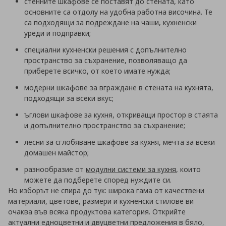
стенните шкафове се поставят до стената, като
основните са отдолу на удобна работна височина. Те
са подходящи за подреждане на чаши, кухненски
уреди и подправки;
специални кухненски решения с допълнително
пространство за съхранение, позволяващо да
приберете всичко, от което имате нужда;
модерни шкафове за вграждане в стената на кухнята,
подходящи за всеки вкус;
ъглови шкафове за кухня, откриващи простор в стаята
и допълнително пространство за съхранение;
лесни за сглобяване шкафове за кухня, мечта за всеки
домашен майстор;
разнообразие от
модулни системи за кухня
, които
можете да подберете според нуждите си.
Но изборът не спира до тук: широка гама от качествени
материали, цветове, размери и кухненски стилове ви
очаква във всяка продуктова категория. Открийте
актуални едноцветни и двуцветни предложения в бяло,