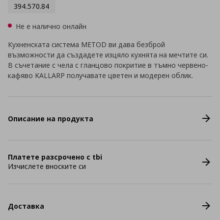
394.570.84
Не е налично онлайн
Кухненската система METOD ви дава безброй
възможности да създадете изцяло кухнята на мечтите си.
В съчетание с чела с гланцово покритие в тъмно червено-
кафяво KALLARP получавате цветен и модерен облик.
Описание на продукта
Платете разсрочено с tbi
Изчислете вноските си
Доставка