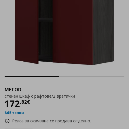
METOD
стенен шкаф с рафтове/2 вратички
Цена
172,82 €
172
,
82
€
865 точки
Релса за окачване се продава отделно.