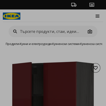
Проследяване на п
Магази
Burge
Camera
Продукти
›
Кухни и електроуреди
›
Кухненски системи
›
Кухненска систе
Добав