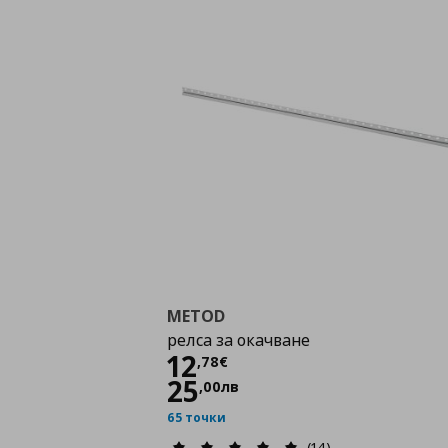
METOD
релса за окачване
Цена
12,78 €
12
,
78
€
25
,
00
лв
65 точки
(14)