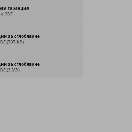
ова гаранция
 в PDF
ии за сглобяване
DF (707 KB)
ии за сглобяване
DF (3 MB)