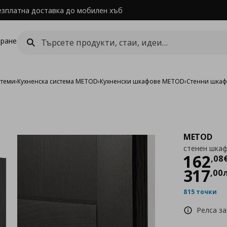
езплатна доставка до мобилен хъб
ране
стеми
›
Кухненска система METOD
›
Кухненски шкафове METOD
›
Стенни шка
METOD
стенен шкаф
Цен
162
,
08
317
,
00
815 точки
Релса за