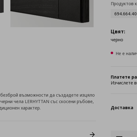
Продуктов 
694.664.40
Цвят:
черно
Не е нали
Платете ра
Изчислете в
 безброй възможности да създадете изцяло
с черни чела LERHYTTAN със скосени ръбове,
Доставка
диционен характер.