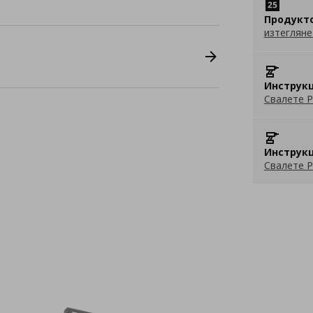
Продукт
изтегляне
Инструкц
Свалете P
Инструкц
Свалете P