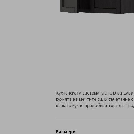
Кухненската система METOD ви дава
кухнята на мечтите си. В съчетание 
вашата кухня придобива топъл и тра
Размери