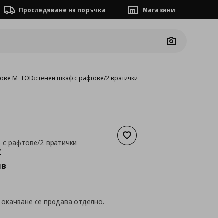
Проследяване на поръчка
Магазини
Camera
фове METOD
›
стенен шкаф с рафтове/2 вратички
Добави към списъка с люб
 с рафтове/2 вратички
а
162,08 €
€
лв
 окачване се продава отделно.