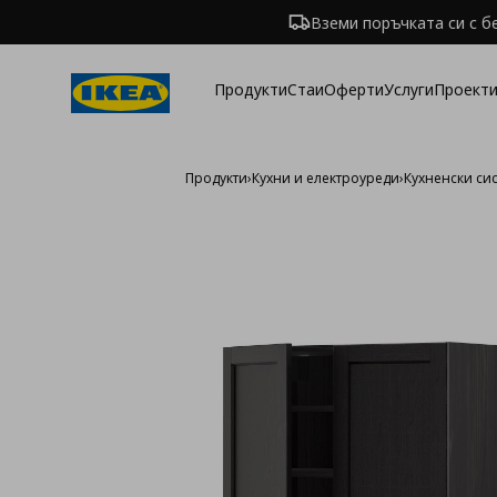
Вземи поръчката си с б
Продукти
Стаи
Оферти
Услуги
Проекти
Продукти
›
Кухни и електроуреди
›
Кухненски си