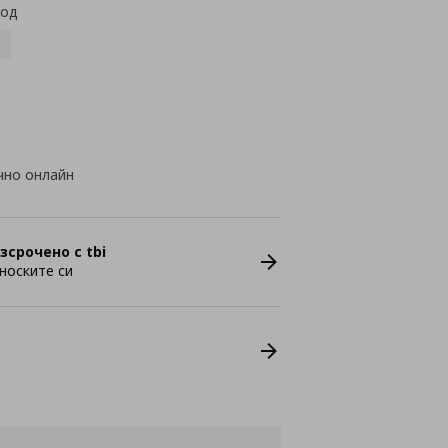
код
чно онлайн
зсрочено с tbi
носките си