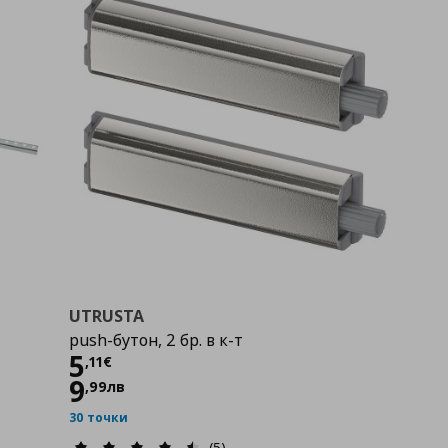
UTRUSTA
push-бутон, 2 бр. в к-т
Цена
5,11 €
5
,
11
€
9
,
99
лв
30 точки
(5)