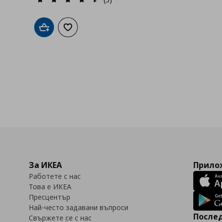
Добави в кошницата
Добави към списъка с любими
За ИКЕА
Прилож
Работете с нас
Това е ИКЕА
Пресцентър
Най-често задавани въпроси
Послед
Свържете се с нас