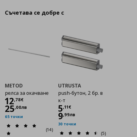
Съчетава се добре с
METOD
UTRUSTA
релса за окачване
push-бутон, 2 бр. в
Цена
12,78 €
12
,
78
€
к-т
Цена
5,11 €
5
25
,
11
€
,
00
лв
9
,
99
лв
65 точки
30 точки
(14)
(5)