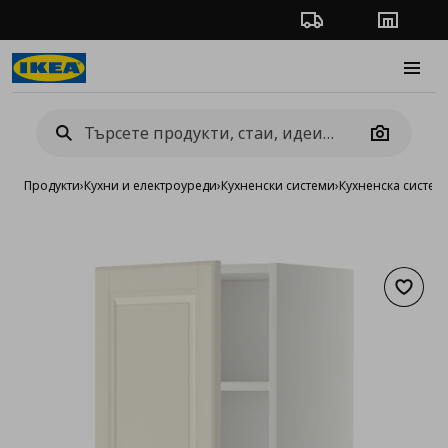
Проследяване на п
Магази
Burge
Camera
Продукти
›
Кухни и електроуреди
›
Кухненски системи
›
Кухненска систе
Добав