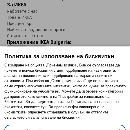
За ИКЕА
Работете с нас
Това е ИКЕА
Пресцентър
Най-често задавани въпроси
Свържете се с нас
Приложение IKEA Bulgaria:
Политика за използване на бисквитки
С избиране на опцията „Приемам всички“, Вие се съгласявате да
приемете всички бисквитки с цел подобряване на навигацията,
Последвайте ни:
анализ на посещенията и подобряване на маркетинговите ни
активности. При избор на „Отхвърлям всички“ ще се инсталират
Facebook
Twitter
Youtube
Pinterest
Instagram
само строго необходимитe бисквитки, които са нужни за правилното
функциониране на уебсайта ни. Можете да изберете кои категории
да приемете като кликнете на "Настройки за използване на
бисквитки". За да видите пълната ни Политика за използване на
бисквитки, кликнете тук. За правилно функциониране на
бисквитките, опреснете страницата в случай, че оттеглите
съгласието си за използване на бисквитки.
Политика за използване на бисквитки (Cookies)
Избор на настройки за използване на бисквитки