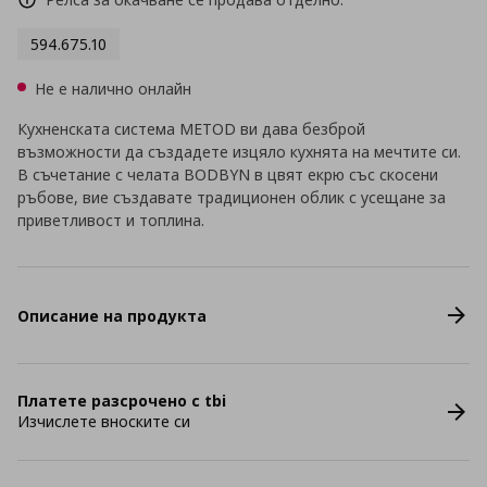
594.675.10
Не е налично онлайн
Кухненската система METOD ви дава безброй
възможности да създадете изцяло кухнята на мечтите си.
В съчетание с челата BODBYN в цвят екрю със скосени
ръбове, вие създавате традиционен облик с усещане за
приветливост и топлина.
Описание на продукта
Платете разсрочено с tbi
Изчислете вноските си