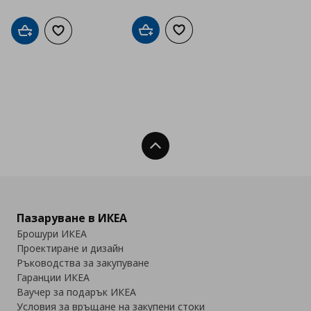
Добави в кошницата
Добави към списъка с люб
Добави в кошницата
Добави към списъка с любими
Нагоре
Пазаруване в ИКЕА
Брошури ИКЕА
Проектиране и дизайн
Ръководства за закупуване
Гаранции ИКЕА
Ваучер за подарък ИКЕА
Условия за връщане на закупени стоки