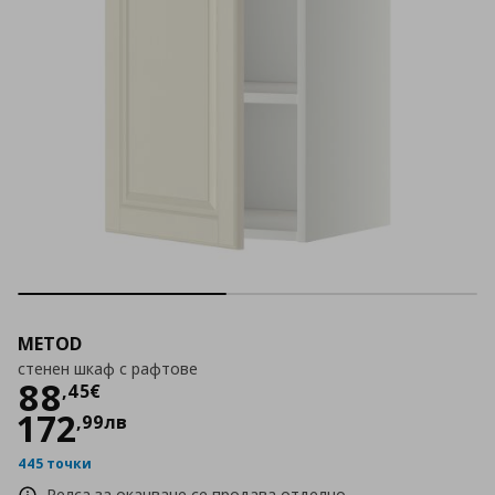
METOD
стенен шкаф с рафтове
Цена
88,45 €
88
,
45
€
172
,
99
лв
445 точки
Релса за окачване се продава отделно.