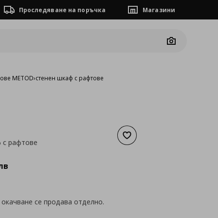
Проследяване на поръчка
Магазини
Camera
фове METOD
›
стенен шкаф с рафтове
Добави към списъка с люб
 с рафтове
а
96,63 €
лв
 окачване се продава отделно.