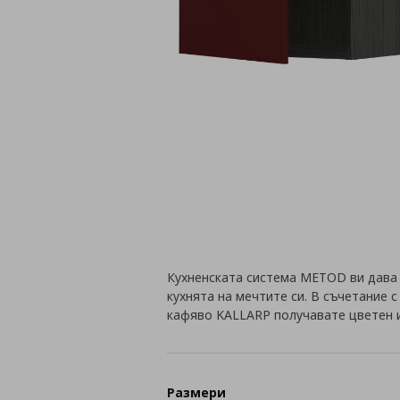
Кухненската система METOD ви дава
кухнята на мечтите си. В съчетание 
кафяво KALLARP получавате цветен 
Размери