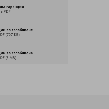
ова гаранция
 в PDF
ии за сглобяване
DF (707 KB)
ии за сглобяване
DF (3 MB)