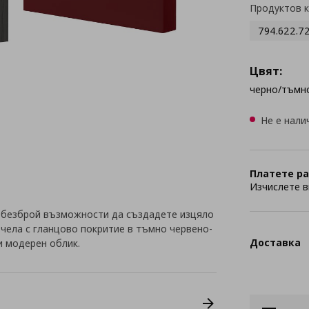
Продуктов 
794.622.7
Цвят:
черно/тъмн
Не е нали
Платете ра
Изчислете в
 безброй възможности да създадете изцяло
с чела с гланцово покритие в тъмно червено-
Доставка
и модерен облик.