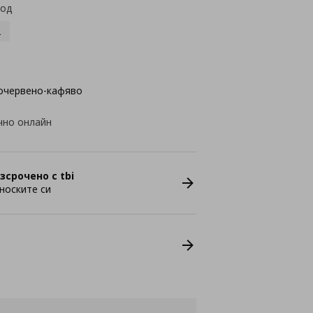
код
2
очервено-кафяво
чно онлайн
зсрочено с tbi
носките си