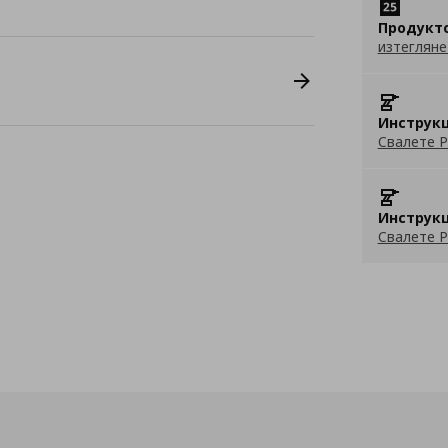
Продукт
изтегляне
Инструкц
Свалете P
Инструкц
Свалете P