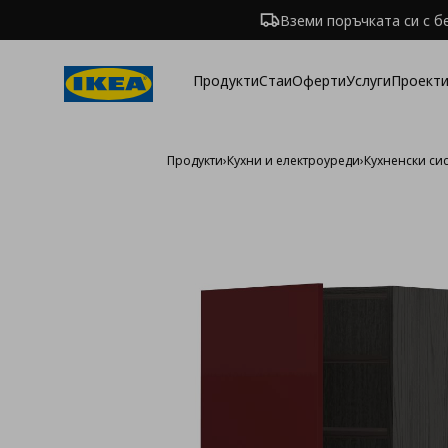
Вземи поръчката си с б
Продукти
Стаи
Оферти
Услуги
Проекти
Продукти
›
Кухни и електроуреди
›
Кухненски си