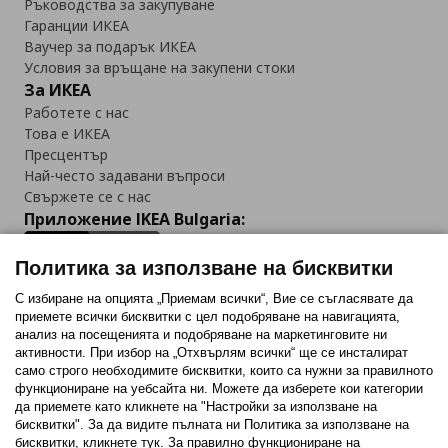
Ръководства за закупуване
Гаранции ИКЕА
Ваучер за подарък ИКЕА
Условия за връщане на закупени стоки
За ИКЕА
Работете с нас
Това е ИКЕА
Пресцентър
Най-често задавани въпроси
Свържете се с нас
Приложение IKEA Bulgaria:
Политика за използване на бисквитки
С избиране на опцията „Приемам всички“, Вие се съгласявате да
приемете всички бисквитки с цел подобряване на навигацията,
Последвайте ни:
анализ на посещенията и подобряване на маркетинговите ни
активности. При избор на „Отхвърлям всички“ ще се инсталират
Facebook
Twitter
Youtube
Pinterest
Instagram
само строго необходимитe бисквитки, които са нужни за правилното
функциониране на уебсайта ни. Можете да изберете кои категории
да приемете като кликнете на "Настройки за използване на
бисквитки". За да видите пълната ни Политика за използване на
бисквитки, кликнете тук. За правилно функциониране на