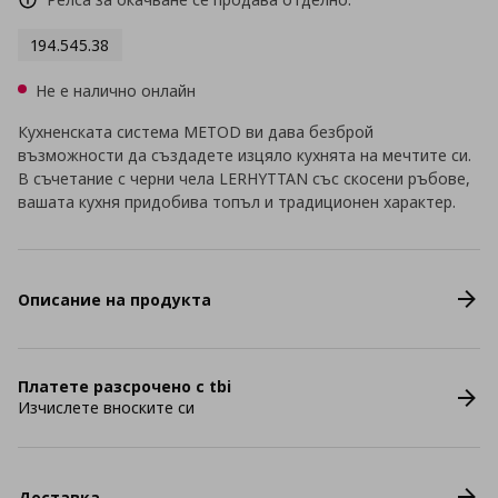
194.545.38
Не е налично онлайн
Кухненската система METOD ви дава безброй
възможности да създадете изцяло кухнята на мечтите си.
В съчетание с черни чела LERHYTTAN със скосени ръбове,
вашата кухня придобива топъл и традиционен характер.
Описание на продукта
Платете разсрочено с tbi
Изчислете вноските си
Доставка