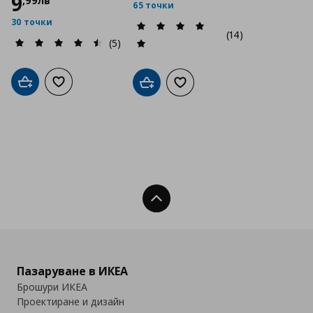
9
,
99
лв
65 точки
30 точки
(14)
(5)
Добави в кошницата
Добави към списъка с любими
Добави в кошницата
Добави към списъка с люб
Нагоре
Пазаруване в ИКЕА
Брошури ИКЕА
Проектиране и дизайн