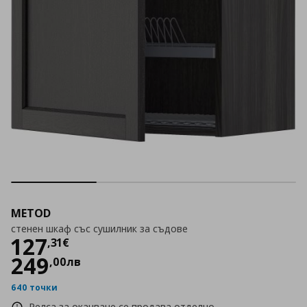
METOD
стенен шкаф със сушилник за съдове
Цена
127,31 €
127
,
31
€
249
,
00
лв
640 точки
Релса за окачване се продава отделно.