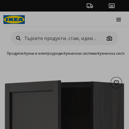
Проследяване на п
Магази
Burge
Camera
Продукти
›
Кухни и електроуреди
›
Кухненски системи
›
Кухненска систе
Добав