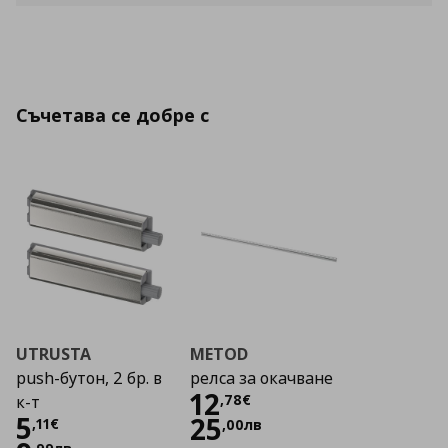
Съчетава се добре с
UTRUSTA
METOD
push-бутон, 2 бр. в
релса за окачване
Цена
12,78 €
12
,
78
€
к-т
Цена
5,11 €
5
25
,
11
€
,
00
лв