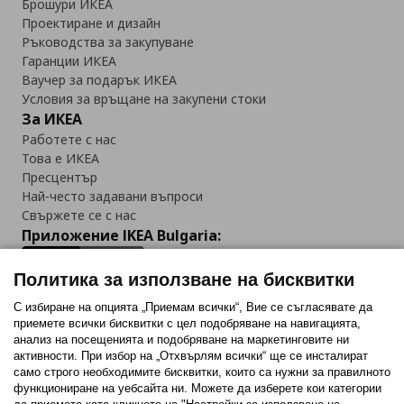
Брошури ИКЕА
Проектиране и дизайн
Ръководства за закупуване
Гаранции ИКЕА
Ваучер за подарък ИКЕА
Условия за връщане на закупени стоки
За ИКЕА
Работете с нас
Това е ИКЕА
Пресцентър
Най-често задавани въпроси
Свържете се с нас
Приложение IKEA Bulgaria:
Политика за използване на бисквитки
С избиране на опцията „Приемам всички“, Вие се съгласявате да
приемете всички бисквитки с цел подобряване на навигацията,
Последвайте ни:
анализ на посещенията и подобряване на маркетинговите ни
активности. При избор на „Отхвърлям всички“ ще се инсталират
Facebook
Twitter
Youtube
Pinterest
Instagram
само строго необходимитe бисквитки, които са нужни за правилното
функциониране на уебсайта ни. Можете да изберете кои категории