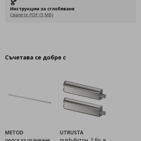
Инструкции за сглобяване
Свалете PDF (3 MB)
Съчетава се добре с
METOD
UTRUSTA
релса за окачване
push-бутон, 2 бр. в