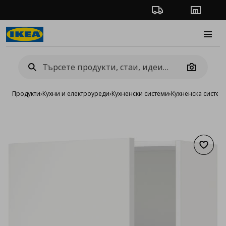
Проследяване на п
Магази
Burge
Camera
Продукти
›
Кухни и електроуреди
›
Кухненски системи
›
Кухненска систе
Добав