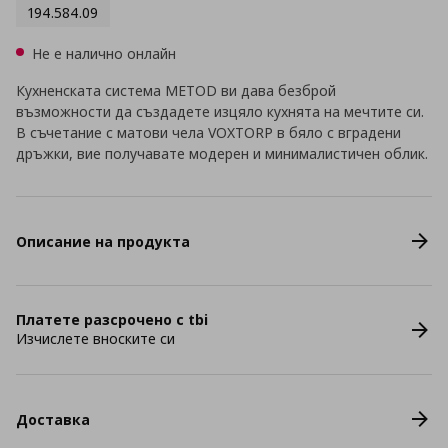
194.584.09
Не е налично онлайн
Кухненската система METOD ви дава безброй
възможности да създадете изцяло кухнята на мечтите си.
В съчетание с матови чела VOXTORP в бяло с вградени
дръжки, вие получавате модерен и минималистичен облик.
Описание на продукта
Платете разсрочено с tbi
Изчислете вноските си
Доставка