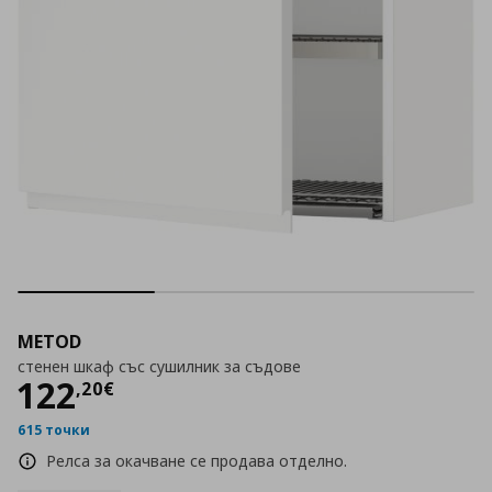
METOD
стенен шкаф със сушилник за съдове
Цена
122,20 €
122
,
20
€
615 точки
Релса за окачване се продава отделно.