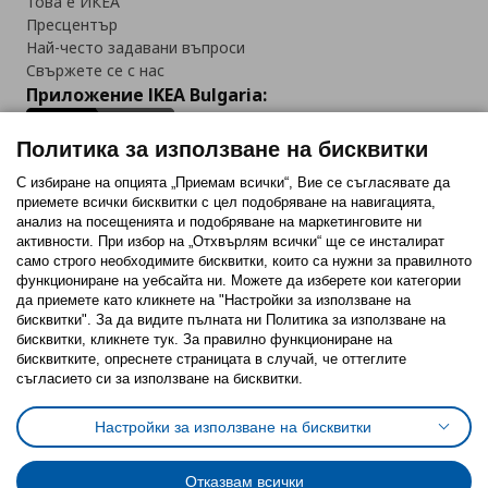
Това е ИКЕА
Пресцентър
Най-често задавани въпроси
Свържете се с нас
Приложение IKEA Bulgaria:
Политика за използване на бисквитки
С избиране на опцията „Приемам всички“, Вие се съгласявате да
приемете всички бисквитки с цел подобряване на навигацията,
Последвайте ни:
анализ на посещенията и подобряване на маркетинговите ни
активности. При избор на „Отхвърлям всички“ ще се инсталират
Facebook
Twitter
Youtube
Pinterest
Instagram
само строго необходимитe бисквитки, които са нужни за правилното
функциониране на уебсайта ни. Можете да изберете кои категории
да приемете като кликнете на "Настройки за използване на
бисквитки". За да видите пълната ни Политика за използване на
бисквитки, кликнете тук. За правилно функциониране на
бисквитките, опреснете страницата в случай, че оттеглите
съгласието си за използване на бисквитки.
Политика за използване на бисквитки (Cookies)
Избор на настройки за използване на бисквитки
Настройки за използване на бисквитки
Условия за ползване на ikea.bg
Обща политика за личните данни
Политика за защита на личните данни на ikea.bg
Общи условия на програма IKEA Family
Отказвам всички