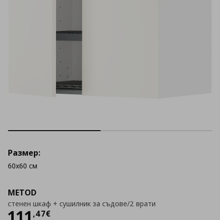
Размер:
60x60 см
METOD
стенен шкаф + сушилник за съдове/2 врати
Цена
111,47 €
111
,
47
€