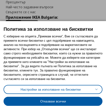
Пресцентър
Най-често задавани въпроси
Свържете се с нас
Приложение IKEA Bulgaria:
Политика за използване на бисквитки
С избиране на опцията „Приемам всички“, Вие се съгласявате да
приемете всички бисквитки с цел подобряване на навигацията,
Последвайте ни:
анализ на посещенията и подобряване на маркетинговите ни
активности. При избор на „Отхвърлям всички“ ще се инсталират
Facebook
Twitter
Youtube
Pinterest
Instagram
само строго необходимитe бисквитки, които са нужни за правилното
функциониране на уебсайта ни. Можете да изберете кои категории
да приемете като кликнете на "Настройки за използване на
бисквитки". За да видите пълната ни Политика за използване на
бисквитки, кликнете тук. За правилно функциониране на
бисквитките, опреснете страницата в случай, че оттеглите
съгласието си за използване на бисквитки.
Политика за използване на бисквитки (Cookies)
Избор на настройки за използване на бисквитки
Настройки за използване на бисквитки
Условия за ползване на ikea.bg
Обща политика за личните данни
Политика за защита на личните данни на ikea.bg
Общи условия на програма IKEA Family
Отказвам всички
Политика за защита на лични данни на програма IKEA Family