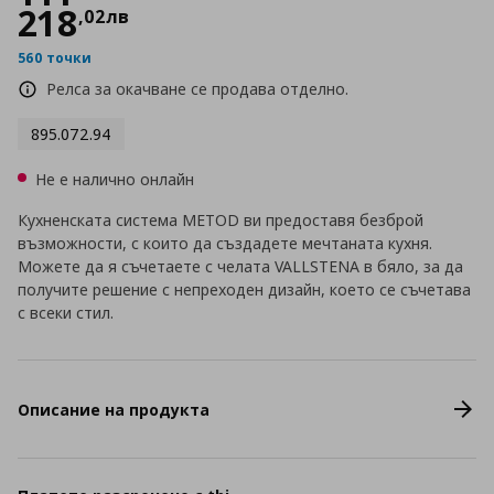
218
,
02
лв
560 точки
Релса за окачване се продава отделно.
895.072.94
Не е налично онлайн
Кухненската система METOD ви предоставя безброй
възможности, с които да създадете мечтаната кухня.
Можете да я съчетаете с челата VALLSTENA в бяло, за да
получите решение с непреходен дизайн, което се съчетава
с всеки стил.
Описание на продукта