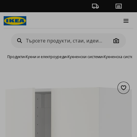
Проследяване на п
Магази
Burge
Camera
Продукти
›
Кухни и електроуреди
›
Кухненски системи
›
Кухненска систе
Добав