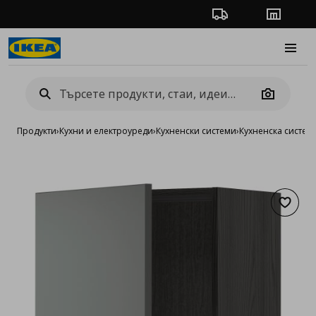
Проследяване на п
Магази
Burge
Camera
Продукти
›
Кухни и електроуреди
›
Кухненски системи
›
Кухненска систе
Добав