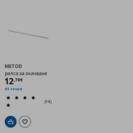
METOD
релса за окачване
Цена
12,78 €
12
,
78
€
65 точки
(14)
Добави в кошницата
Добави към списъка с любими