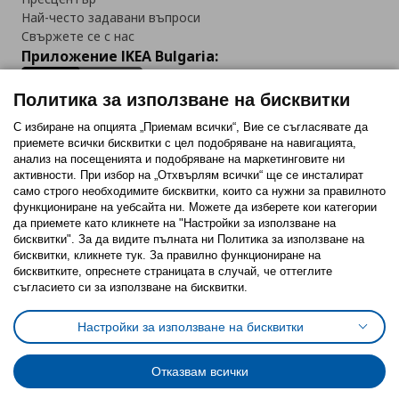
Най-често задавани въпроси
Свържете се с нас
Приложение IKEA Bulgaria:
Политика за използване на бисквитки
С избиране на опцията „Приемам всички“, Вие се съгласявате да
приемете всички бисквитки с цел подобряване на навигацията,
Последвайте ни:
анализ на посещенията и подобряване на маркетинговите ни
активности. При избор на „Отхвърлям всички“ ще се инсталират
Facebook
Twitter
Youtube
Pinterest
Instagram
само строго необходимитe бисквитки, които са нужни за правилното
функциониране на уебсайта ни. Можете да изберете кои категории
да приемете като кликнете на "Настройки за използване на
бисквитки". За да видите пълната ни Политика за използване на
бисквитки, кликнете тук. За правилно функциониране на
бисквитките, опреснете страницата в случай, че оттеглите
съгласието си за използване на бисквитки.
Политика за използване на бисквитки (Cookies)
Избор на настройки за използване на бисквитки
Настройки за използване на бисквитки
Условия за ползване на ikea.bg
Обща политика за личните данни
Политика за защита на личните данни на ikea.bg
Общи условия на програма IKEA Family
Отказвам всички
Политика за защита на лични данни на програма IKEA Family