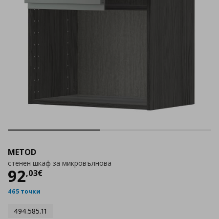
METOD
стенен шкаф за микровълнова
Цена
92,03 €
92
,
03
€
465 точки
494.585.11