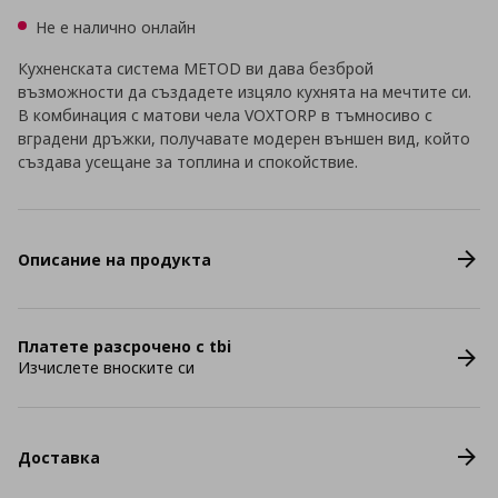
Не е налично онлайн
Кухненската система METOD ви дава безброй
възможности да създадете изцяло кухнята на мечтите си.
В комбинация с матови чела VOXTORP в тъмносиво с
вградени дръжки, получавате модерен външен вид, който
създава усещане за топлина и спокойствие.
Описание на продукта
Платете разсрочено с tbi
Изчислете вноските си
Доставка