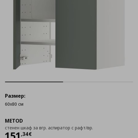
Размер:
60x80 см
METOD
стенен шкаф за вгр. аспиратор с рафт/вр.
Цена
151,34 €
151
,
34
€