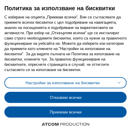
Политика за използване на бисквитки
С избиране на опцията „Приемам всички“, Вие се съгласявате да
приемете всички бисквитки с цел подобряване на навигацията,
Последвайте ни:
анализ на посещенията и подобряване на маркетинговите ни
активности. При избор на „Отхвърлям всички“ ще се инсталират
Facebook
Twitter
Youtube
Pinterest
Instagram
само строго необходимитe бисквитки, които са нужни за правилното
функциониране на уебсайта ни. Можете да изберете кои категории
да приемете като кликнете на "Настройки за използване на
бисквитки". За да видите пълната ни Политика за използване на
бисквитки, кликнете тук. За правилно функциониране на
бисквитките, опреснете страницата в случай, че оттеглите
съгласието си за използване на бисквитки.
Политика за използване на бисквитки (Cookies)
Избор на настройки за използване на бисквитки
Настройки за използване на бисквитки
Условия за ползване на ikea.bg
Обща политика за личните данни
Политика за защита на личните данни на ikea.bg
Общи условия на програма IKEA Family
Отказвам всички
Политика за защита на лични данни на програма IKEA Family
Приемам всички
© Inter-IKEA Systems B.V. 1999 - 2025