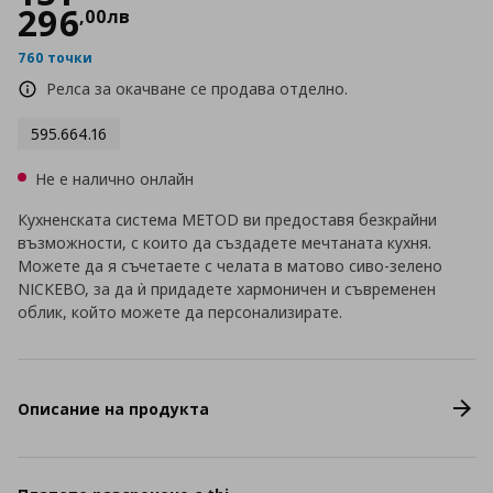
296
,
00
лв
760 точки
Релса за окачване се продава отделно.
595.664.16
Не е налично онлайн
Кухненската система METOD ви предоставя безкрайни
възможности, с които да създадете мечтаната кухня.
Можете да я съчетаете с челата в матово сиво-зелено
NICKEBO, за да ѝ придадете хармоничен и съвременен
облик, който можете да персонализирате.
Описание на продукта