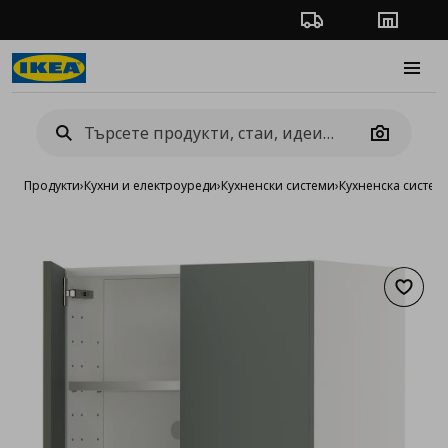
Проследяване на п
Магази
Burge
Camera
Продукти
›
Кухни и електроуреди
›
Кухненски системи
›
Кухненска систе
Добав