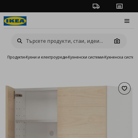
Проследяване на п
Магази
Burge
Camera
Продукти
›
Кухни и електроуреди
›
Кухненски системи
›
Кухненска систе
Добав