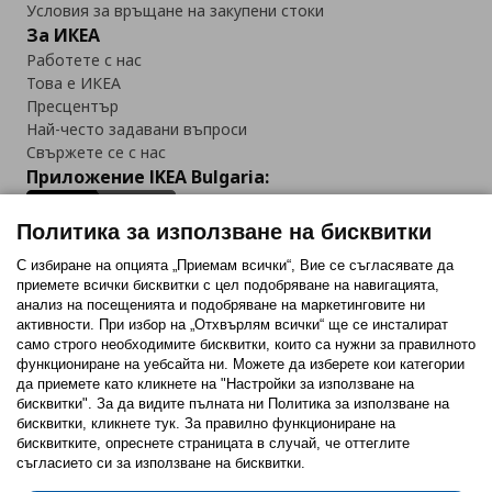
Условия за връщане на закупени стоки
За ИКЕА
Работете с нас
Това е ИКЕА
Пресцентър
Най-често задавани въпроси
Свържете се с нас
Приложение IKEA Bulgaria:
Политика за използване на бисквитки
С избиране на опцията „Приемам всички“, Вие се съгласявате да
приемете всички бисквитки с цел подобряване на навигацията,
Последвайте ни:
анализ на посещенията и подобряване на маркетинговите ни
активности. При избор на „Отхвърлям всички“ ще се инсталират
Facebook
Twitter
Youtube
Pinterest
Instagram
само строго необходимитe бисквитки, които са нужни за правилното
функциониране на уебсайта ни. Можете да изберете кои категории
да приемете като кликнете на "Настройки за използване на
бисквитки". За да видите пълната ни Политика за използване на
бисквитки, кликнете тук. За правилно функциониране на
бисквитките, опреснете страницата в случай, че оттеглите
съгласието си за използване на бисквитки.
Политика за използване на бисквитки (Cookies)
Избор на настройки за използване на бисквитки