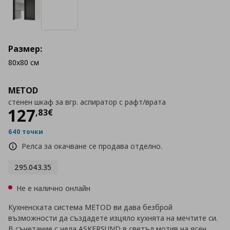
Размер:
80x80 см
METOD
стенен шкаф за вгр. аспиратор с рафт/врата
Цена
127,83 €
127
,
83
€
640 точки
Релса за окачване се продава отделно.
295.043.35
Не е налично онлайн
Кухненската система METOD ви дава безброй
възможности да създадете изцяло кухнята на мечтите си.
В съчетание с чела ASKERSUND в светъл мотив на ясен,