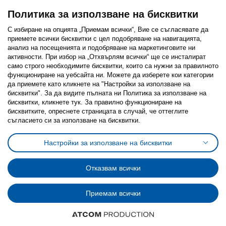
Политика за използване на бисквитки
С избиране на опцията „Приемам всички“, Вие се съгласявате да
приемете всички бисквитки с цел подобряване на навигацията,
Последвайте ни:
анализ на посещенията и подобряване на маркетинговите ни
активности. При избор на „Отхвърлям всички“ ще се инсталират
Facebook
Twitter
Youtube
Pinterest
Instagram
само строго необходимитe бисквитки, които са нужни за правилното
функциониране на уебсайта ни. Можете да изберете кои категории
да приемете като кликнете на "Настройки за използване на
бисквитки". За да видите пълната ни Политика за използване на
бисквитки, кликнете тук. За правилно функциониране на
бисквитките, опреснете страницата в случай, че оттеглите
съгласието си за използване на бисквитки.
Политика за използване на бисквитки (Cookies)
Избор на настройки за използване на бисквитки
Настройки за използване на бисквитки
Условия за ползване на ikea.bg
Обща политика за личните данни
Политика за защита на личните данни на ikea.bg
Общи условия на програма IKEA Family
Отказвам всички
Политика за защита на лични данни на програма IKEA Family
Приемам всички
© Inter-IKEA Systems B.V. 1999 - 2025