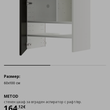
Размер:
60x100 см
METOD
стенен шкаф за вграден аспиратор с рафт/вр.
Цена
164,12 €
164
,
12
€