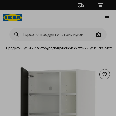
Проследяване на п
Магази
Burge
Camera
Продукти
›
Кухни и електроуреди
›
Кухненски системи
›
Кухненска систе
Добав