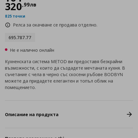
320
,
99
лв
825 точки
Релса за окачване се продава отделно.
695.787.77
Не е налично онлайн
Кухненската система METOD ви предоставя безкрайни
възможности, с които да създадете мечтаната кухня. В
съчетание с чела в черно със скосени ръбове BODBYN
можете да придадете елегантен и топъл облик на
помещението.
Описание на продукта