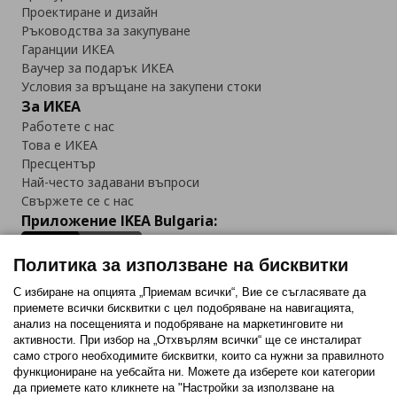
Проектиране и дизайн
Ръководства за закупуване
Гаранции ИКЕА
Ваучер за подарък ИКЕА
Условия за връщане на закупени стоки
За ИКЕА
Работете с нас
Това е ИКЕА
Пресцентър
Най-често задавани въпроси
Свържете се с нас
Приложение IKEA Bulgaria:
Политика за използване на бисквитки
С избиране на опцията „Приемам всички“, Вие се съгласявате да
приемете всички бисквитки с цел подобряване на навигацията,
Последвайте ни:
анализ на посещенията и подобряване на маркетинговите ни
активности. При избор на „Отхвърлям всички“ ще се инсталират
Facebook
Twitter
Youtube
Pinterest
Instagram
само строго необходимитe бисквитки, които са нужни за правилното
функциониране на уебсайта ни. Можете да изберете кои категории
да приемете като кликнете на "Настройки за използване на