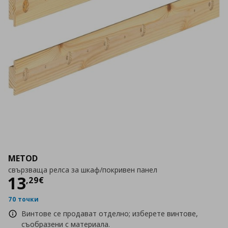
METOD
свързваща релса за шкаф/покривен панел
Цена
13,29 €
13
,
29
€
70 точки
Винтове се продават отделно; изберете винтове,
съобразени с материала.