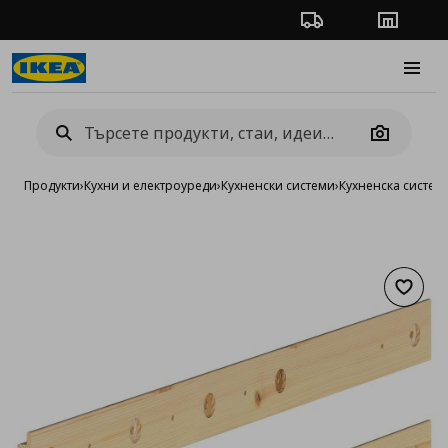
Проследяване на п
Магази
Burge
Camera
Продукти
›
Кухни и електроуреди
›
Кухненски системи
›
Кухненска систе
Добав