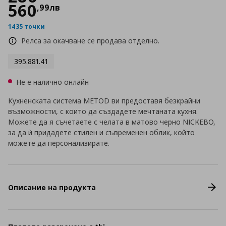
560
,
99
лв
1435 точки
Релса за окачване се продава отделно.
395.881.41
Не е налично онлайн
Кухненската система METOD ви предоставя безкрайни
възможности, с които да създадете мечтаната кухня.
Можете да я съчетаете с челата в матово черно NICKEBO,
за да ѝ придадете стилен и съвременен облик, който
можете да персонализирате.
Описание на продукта