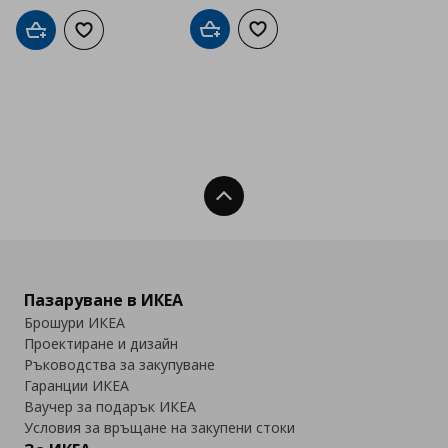
Добави в кошницата
Добави към списъка с люб
Добави в кошницата
Добави към списъка с любими
Нагоре
Пазаруване в ИКЕА
Брошури ИКЕА
Проектиране и дизайн
Ръководства за закупуване
Гаранции ИКЕА
Ваучер за подарък ИКЕА
Условия за връщане на закупени стоки