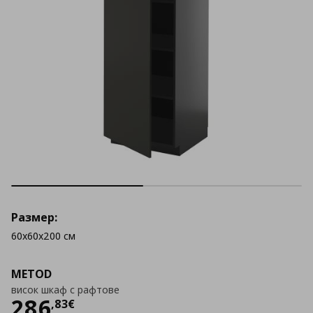
Размер:
60x60x200 см
METOD
висок шкаф с рафтове
Цена
286,83 €
286
,
83
€