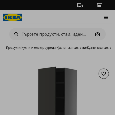
Проследяване на п
Магази
Burge
Camera
Продукти
›
Кухни и електроуреди
›
Кухненски системи
›
Кухненска систе
Добав