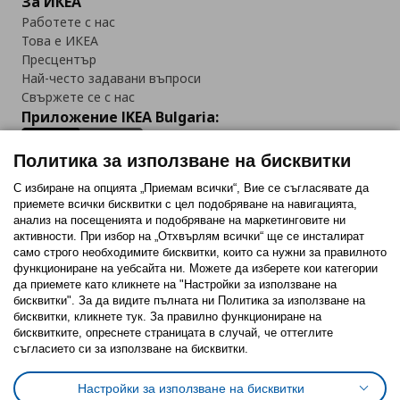
За ИКЕА
Работете с нас
Това е ИКЕА
Пресцентър
Най-често задавани въпроси
Свържете се с нас
Приложение IKEA Bulgaria:
Политика за използване на бисквитки
С избиране на опцията „Приемам всички“, Вие се съгласявате да
приемете всички бисквитки с цел подобряване на навигацията,
Последвайте ни:
анализ на посещенията и подобряване на маркетинговите ни
активности. При избор на „Отхвърлям всички“ ще се инсталират
Facebook
Twitter
Youtube
Pinterest
Instagram
само строго необходимитe бисквитки, които са нужни за правилното
функциониране на уебсайта ни. Можете да изберете кои категории
да приемете като кликнете на "Настройки за използване на
бисквитки". За да видите пълната ни Политика за използване на
бисквитки, кликнете тук. За правилно функциониране на
бисквитките, опреснете страницата в случай, че оттеглите
съгласието си за използване на бисквитки.
Политика за използване на бисквитки (Cookies)
Избор на настройки за използване на бисквитки
Настройки за използване на бисквитки
Условия за ползване на ikea.bg
Обща политика за личните данни