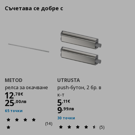
Съчетава се добре с
METOD
UTRUSTA
релса за окачване
push-бутон, 2 бр. в
Цена
12,78 €
12
,
78
€
к-т
Цена
5,11 €
5
25
,
11
€
,
00
лв
9
,
99
лв
65 точки
30 точки
(14)
(5)