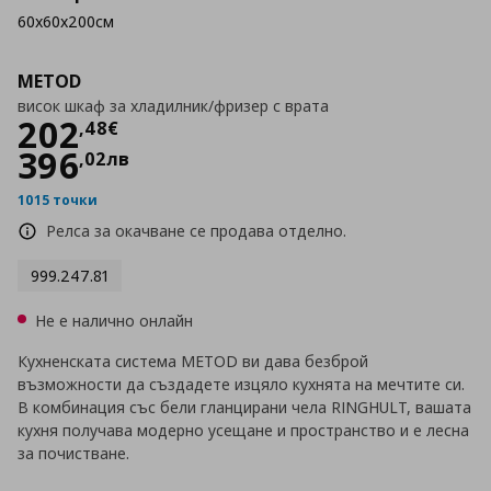
60x60x200см
METOD
висок шкаф за хладилник/фризер с врата
Цена
202,48 €
202
,
48
€
396
,
02
лв
1015 точки
Релса за окачване се продава отделно.
999.247.81
Не е налично онлайн
Кухненската система METOD ви дава безброй
възможности да създадете изцяло кухнята на мечтите си.
В комбинация със бели гланцирани чела RINGHULT, вашата
кухня получава модерно усещане и пространство и е лесна
за почистване.