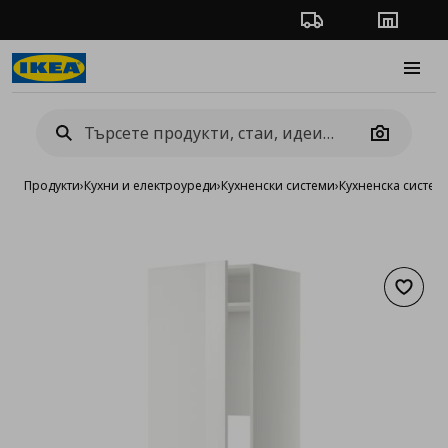
Проследяване на п
Магази
Burge
Camera
Продукти
›
Кухни и електроуреди
›
Кухненски системи
›
Кухненска систе
Добав