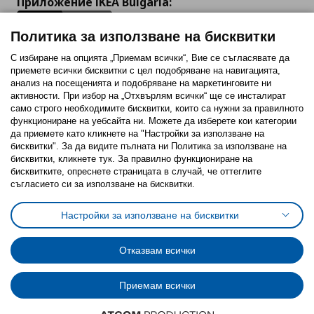
Приложение IKEA Bulgaria:
Политика за използване на бисквитки
С избиране на опцията „Приемам всички“, Вие се съгласявате да
приемете всички бисквитки с цел подобряване на навигацията,
Последвайте ни:
анализ на посещенията и подобряване на маркетинговите ни
активности. При избор на „Отхвърлям всички“ ще се инсталират
Facebook
Twitter
Youtube
Pinterest
Instagram
само строго необходимитe бисквитки, които са нужни за правилното
функциониране на уебсайта ни. Можете да изберете кои категории
да приемете като кликнете на "Настройки за използване на
бисквитки". За да видите пълната ни Политика за използване на
бисквитки, кликнете тук. За правилно функциониране на
бисквитките, опреснете страницата в случай, че оттеглите
съгласието си за използване на бисквитки.
Политика за използване на бисквитки (Cookies)
Избор на настройки за използване на бисквитки
Настройки за използване на бисквитки
Условия за ползване на ikea.bg
Обща политика за личните данни
Политика за защита на личните данни на ikea.bg
Общи условия на програма IKEA Family
Отказвам всички
Политика за защита на лични данни на програма IKEA Family
Приемам всички
© Inter-IKEA Systems B.V. 1999 - 2025