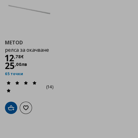
METOD
релса за окачване
Цена
12,78 €
12
,
78
€
25
,
00
лв
65 точки
(14)
Добави в кошницата
Добави към списъка с любими