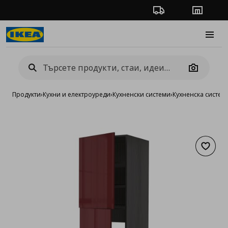
Проследяване на п
Магази
Burge
Camera
Продукти
›
Кухни и електроуреди
›
Кухненски системи
›
Кухненска систе
Добав