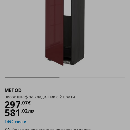
METOD
висок шкаф за хладилник с 2 врати
Цена
297,07 €
297
,
07
€
581
,
02
лв
1490 точки
Релса за окачване се продава отделно.