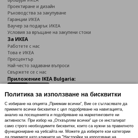
Проектиране и дизайн
Ръководства за закупуване
Гаранции ИКЕА
Ваучер за подарък ИКЕА
Условия за връщане на закупени стоки
За ИКЕА
Работете с нас
Това е ИКЕА
Пресцентър
Най-често задавани въпроси
Свържете се с нас
Приложение IKEA Bulgaria:
Политика за използване на бисквитки
С избиране на опцията „Приемам всички“, Вие се съгласявате да
приемете всички бисквитки с цел подобряване на навигацията,
Последвайте ни:
анализ на посещенията и подобряване на маркетинговите ни
активности. При избор на „Отхвърлям всички“ ще се инсталират
Facebook
Twitter
Youtube
Pinterest
Instagram
само строго необходимитe бисквитки, които са нужни за правилното
функциониране на уебсайта ни. Можете да изберете кои категории
да приемете като кликнете на "Настройки за използване на