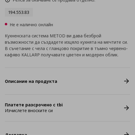
194.553.83
Не е налично онлайн
Кухненската система METOD ви дава безброй
възможности да създадете изцяло кухнята на мечтите си.
В съчетание с чела с гланцово покритие в тъмно червено-
кафяво KALLARP получавате цветен и модерен облик.
Описание на продукта
Платете разсрочено с tbi
Изчислете вноските си
Доставка