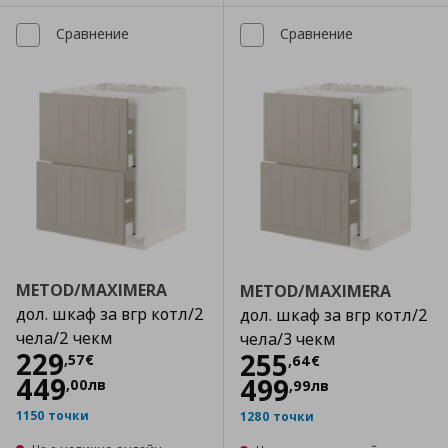
Сравнение
Сравнение
METOD/MAXIMERA
METOD/MAXIMERA
дол. шкаф за вгр котл/2
дол. шкаф за вгр котл/2
чела/2 чекм
чела/3 чекм
Цена
229,57 €
229
Цена
255,64 €
255
,
57
€
,
64
€
449
499
,
00
лв
,
99
лв
1150 точки
1280 точки