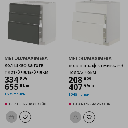
METOD/MAXIMERA
METOD/MAXIMERA
дол шкаф за готв
долен шкаф за мивка+3
плот/3 чела/3 чекм
чела/2 чекм
Цена
334,90 €
334
Цена
208,60 €
208
,
90
€
,
60
€
655
407
,
01
лв
,
99
лв
1675 точки
1045 точки
Не е налично онлайн
Не е налично онлайн
Προσθήκη στο καλάθι
Добави към списъка с любими
Προσθήκη στο καλάθι
Добави към списък