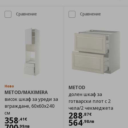
Сравнение
Сравнение
Ново
METOD
METOD/MAXIMERA
долен шкаф за
висок шкаф за уреди за
готварски плот с 2
вграждане, 60x60x240
чела/2 чекмеджета
см
Цена
288,87 €
288
,
87
€
Цена
358,41 €
358
,
41
€
564
,
98
лв
700
,
99
лв