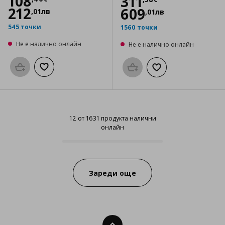
Цена
108,40 €
108
Цена
311,38 €
311
212
609
,
01
лв
,
01
лв
545 точки
1560 точки
Не е налично онлайн
Не е налично онлайн
Προσθήκη στο καλάθι
Добави към списъка с любими
Προσθήκη στο καλάθι
Добави към списък
12 от 1631 продукта налични
онлайн
12 от 1631 продукта налични он
Progress:
Зареди още