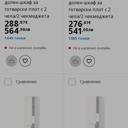
долен шкаф за
долен шкаф за
готварски плот с 2
готварски плот с 2
чела/2 чекмеджета
чела/2 чекмеджета
Цена
288,87 €
288
Цена
276,61 €
276
,
87
€
,
61
€
564
541
,
98
лв
,
00
лв
1445 точки
1385 точки
Не е налично онлайн
Не е налично онлайн
Προσθήκη στο καλάθι
Добави към списъка с любими
Προσθήκη στο καλάθι
Добави към списък
Сравнение
Сравнение