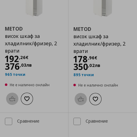
METOD
METOD
висок шкаф за
висок шкаф за
хладилник/фризер, 2
хладилник/фризер, 2
врати
врати
Цена
192,26 €
192
Цена
178,96 €
178
,
26
€
,
96
€
376
350
,
03
лв
,
02
лв
965 точки
895 точки
Не е налично онлайн
Не е налично онлайн
Προσθήκη στο καλάθι
Добави към списъка с любими
Προσθήκη στο καλάθι
Добави към списък
Сравнение
Сравнение