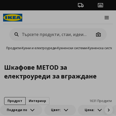
Проследяване на п
Магази
Burge
Camera
Продукти
›
Кухни и електроуреди
›
Кухненски системи
›
Кухненска систе
Шкафове METOD за
електроуреди за вграждане
Продукт
Интериор
1631 Продукти
Подреди по
Цвят:
Цена: