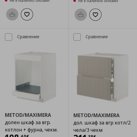
Не е налично онлайн
Не е налично онлайн
Προσθήκη στο καλάθι
Добави към списъка с любими
Προσθήκη στο καλάθι
Добави към списък
Сравнение
Сравнение
METOD/MAXIMERA
METOD/MAXIMERA
долен шкаф за вгр.
дол. шкаф за вгр котл/2
котлон + фурна, чекм.
чела/3 чекм
,
40
€
,
38
€