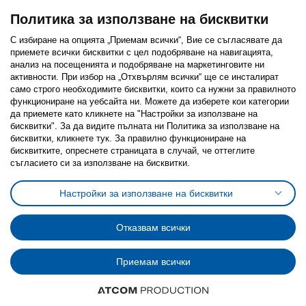
Политика за използване на бисквитки
С избиране на опцията „Приемам всички“, Вие се съгласявате да
приемете всички бисквитки с цел подобряване на навигацията,
Последвайте ни:
анализ на посещенията и подобряване на маркетинговите ни
активности. При избор на „Отхвърлям всички“ ще се инсталират
Facebook
Twitter
Youtube
Pinterest
Instagram
само строго необходимитe бисквитки, които са нужни за правилното
функциониране на уебсайта ни. Можете да изберете кои категории
да приемете като кликнете на "Настройки за използване на
бисквитки". За да видите пълната ни Политика за използване на
бисквитки, кликнете тук. За правилно функциониране на
бисквитките, опреснете страницата в случай, че оттеглите
съгласието си за използване на бисквитки.
Политика за използване на бисквитки (Cookies)
Избор на настройки за използване на бисквитки
Настройки за използване на бисквитки
Условия за ползване на ikea.bg
Обща политика за личните данни
Политика за защита на личните данни на ikea.bg
Общи условия на програма IKEA Family
Отказвам всички
Политика за защита на лични данни на програма IKEA Family
Приемам всички
© Inter-IKEA Systems B.V. 1999 - 2025