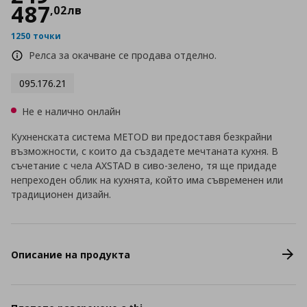
487
,
02
лв
1250 точки
Релса за окачване се продава отделно.
095.176.21
Не е налично онлайн
Кухненската система METOD ви предоставя безкрайни
възможности, с които да създадете мечтаната кухня. В
съчетание с чела AXSTAD в сиво-зелено, тя ще придаде
непреходен облик на кухнята, който има съвременен или
традиционен дизайн.
Описание на продукта