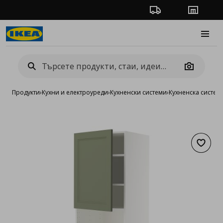
Проследяване на п
Магази
Burge
Camera
Продукти
›
Кухни и електроуреди
›
Кухненски системи
›
Кухненска систе
Добав