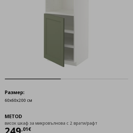
Размер:
60x60x200 см
METOD
висок шкаф за микровълнова с 2 врати/рафт
Цена
249,01 €
249
,
01
€