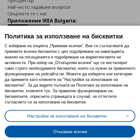
Пресцентър
Най-често задавани въпроси
Свържете се с нас
Приложение IKEA Bulgaria:
Политика за използване на бисквитки
С избиране на опцията „Приемам всички“, Вие се съгласявате да
приемете всички бисквитки с цел подобряване на навигацията,
Последвайте ни:
анализ на посещенията и подобряване на маркетинговите ни
активности. При избор на „Отхвърлям всички“ ще се инсталират
Facebook
Twitter
Youtube
Pinterest
Instagram
само строго необходимитe бисквитки, които са нужни за правилното
функциониране на уебсайта ни. Можете да изберете кои категории
да приемете като кликнете на "Настройки за използване на
бисквитки". За да видите пълната ни Политика за използване на
бисквитки, кликнете тук. За правилно функциониране на
бисквитките, опреснете страницата в случай, че оттеглите
съгласието си за използване на бисквитки.
Политика за използване на бисквитки (Cookies)
Избор на настройки за използване на бисквитки
Настройки за използване на бисквитки
Условия за ползване на ikea.bg
Обща политика за личните данни
Политика за защита на личните данни на ikea.bg
Общи условия на програма IKEA Family
Отказвам всички
Политика за защита на лични данни на програма IKEA Family