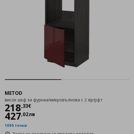
METOD
висок шкф за фурнаа/микровълнова с 2 вр/рфт
Цена
218,33 €
218
,
33
€
427
,
02
лв
1095 точки
Релса за окачване се продава отделно.