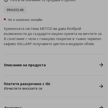
094.613.46
Не е налично онлайн
Кухненската система METOD ви дава безброй
възможности да създадете изцяло кухнята на мечтите си.
В съчетание с чела с гланцово покритие в тъмно червено-
кафяво KALLARP получавате цветен и модерен облик.
Описание на продукта
Платете разсрочено с tbi
Изчислете вноските си
Доставка