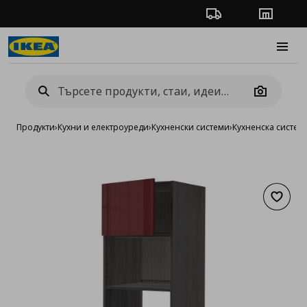
Проследяване на п
Магази
Burge
Camera
Продукти
›
Кухни и електроуреди
›
Кухненски системи
›
Кухненска систе
Добав