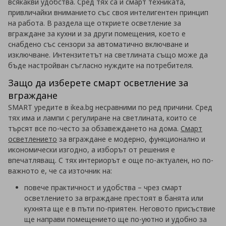
всякакви удобства. Сред тях са и смарт техниката,
привличайки вниманието със своя интелигентен принцип
на работа. В раздела ще откриете осветление за
вграждане за кухни и за други помещения, което е
снабдено със сензори за автоматично включване и
изключване. Интензитетът на светлината също може да
бъде настройван съгласно нуждите на потребителя.
Защо да изберете смарт осветление за
вграждане
SMART уредите в ikea.bg несравними по ред причини. Сред
тях има и лампи с регулиране на светлината, които се
търсят все по-често за обзавеждането на дома.
Смарт
осветлението
за вграждане е модерно, функционално и
икономически изгодно, а изборът от решения е
впечатляващ. С тях интериорът е още по-актуален, но по-
важното е, че са източник на:
повече практичност и удобства
– чрез смарт
осветлението за вграждане престоят в банята или
кухнята ще е в пъти по-приятен. Неговото присъствие
ще направи помещението ще по-уютно и удобно за