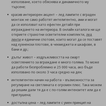
използване, което обяснява и динамичното му
търсене;
красив интериорен акцент
– лед лампите с вграден
монтаж не само работят интелигентно, ами и могат
да се използват като ефектен детайл при
изграждането на интериора. В онлайн каталога ни ще
откриете страхотни осветителни комплекти,
лед
ленти
и единични спотове, които могат да се поставят
над кухненски плотове, в чекмеджета и шкафове, в
бани и др.;
дълъг живот
– издръжливостта на смарт
осветлението за вграждане е много голяма. То може
да работи безпроблемно и 25 000 часа, ако бъде
използвано по около 3 часа средно на ден;
интелигентен начин на работа
– възможността за
регулиране на светлината е огромен плюс. Така можем
да решим дали тя да е с по-голям интензитет или да е
приглушена;
достъпна цена
– лед лампите с умен принцип на