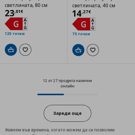
светлината, 80 см
светлината, 40 см
Цена
23,01 €
23
Цена
14,27 €
14
,
01
€
,
27
€
120 точки
75 точки
Добави в кошницата
Добави към списъка с любими
Добави в кошницата
Добави към списъка
12 от 27 продукта налични
онлайн
12 от 27 продукта налични онла
Progress:
Зареди още
Живеем във времена, когато можем да си позволим