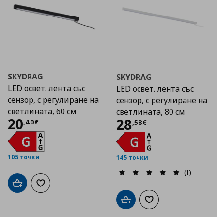
SKYDRAG
SKYDRAG
LED освет. лента със
LED освет. лента със
сензор, с регулиране на
сензор, с регулиране на
светлината, 60 см
светлината, 80 см
Цена
20,40 €
20
Цена
28,58 €
28
,
40
€
,
58
€
105 точки
145 точки
(1)
Добави в кошницата
Добави към списъка с любими
Добави в кошницата
Добави към списъка