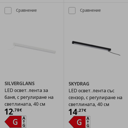
Сравнение
Сравнение
SILVERGLANS
SKYDRAG
LED освет. лента за
LED освет. лента със
баня, с регулиране на
сензор, с регулиране на
светлината, 40 см
светлината, 40 см
Цена
12,78 €
12
Цена
14,27 €
14
,
78
€
,
27
€