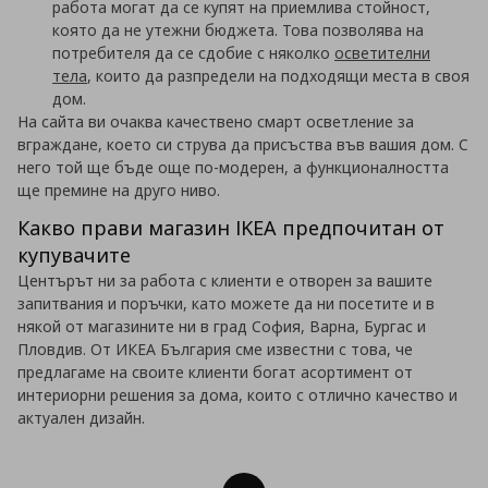
работа могат да се купят на приемлива стойност,
която да не утежни бюджета. Това позволява на
потребителя да се сдобие с няколко
осветителни
тела
, които да разпредели на подходящи места в своя
дом.
На сайта ви очаква качествено смарт осветление за
вграждане, което си струва да присъства във вашия дом. С
него той ще бъде още по-модерен, а функционалността
ще премине на друго ниво.
Какво прави магазин IKEA предпочитан от
купувачите
Центърът ни за работа с клиенти е отворен за вашите
запитвания и поръчки, като можете да ни посетите и в
някой от магазините ни в град София, Варна, Бургас и
Пловдив. От ИКЕА България сме известни с това, че
предлагаме на своите клиенти богат асортимент от
интериорни решения за дома, които с отлично качество и
актуален дизайн.