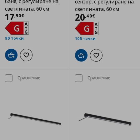
баня, с регулиране на
сензор, с регулиране на
светлината, 60 см
светлината, 60 см
Цена
17,90 €
17
Цена
20,40 €
20
,
90
€
,
40
€
90 точки
105 точки
Добави в кошницата
Добави към списъка с любими
Добави в кошницата
Добави към списъка
Сравнение
Сравнение