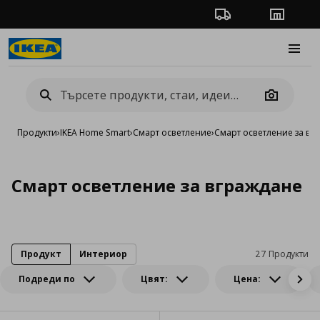
Проследяване на п
Магази
Burge
Camera
Продукти
›
IKEA Home Smart
›
Смарт oсветление
›
Смарт осветление за вг
Смарт осветление за вграждане
Продукт
Интериор
27 Продукти
Подреди по
Цвят:
Цена: