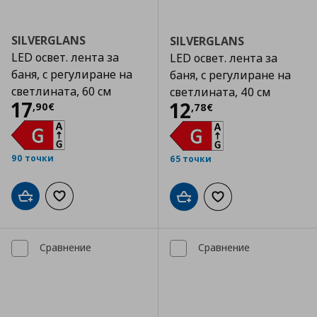
SILVERGLANS
SILVERGLANS
LED освет. лента за
LED освет. лента за
баня, с регулиране на
баня, с регулиране на
светлината, 60 см
светлината, 40 см
Цена
17,90 €
17
Цена
12,78 €
12
,
90
€
,
78
€
90 точки
65 точки
Добави в кошницата
Добави към списъка с любими
Добави в кошницата
Добави към списъка
Сравнение
Сравнение