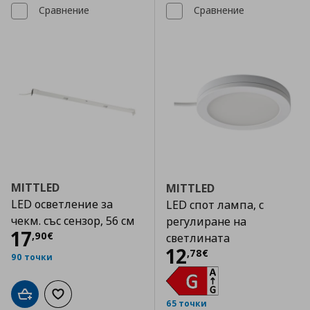
Сравнение
Сравнение
MITTLED
MITTLED
LED осветление за
LED спот лампа, с
чекм. със сензор, 56 см
регулиране на
Цена
17,90 €
17
,
90
€
светлината
Цена
12,78 €
12
,
78
€
90 точки
Добави в кошницата
Добави към списъка с любими
65 точки