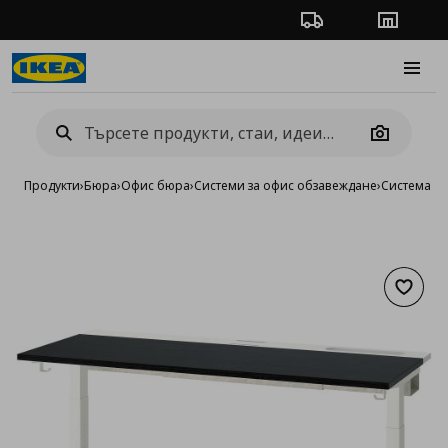
Проследяване на п
Магази
Burge
Camera
Продукти
›
Бюра
›
Офис бюра
›
Системи за офис обзавеждане
›
Система M
Добав