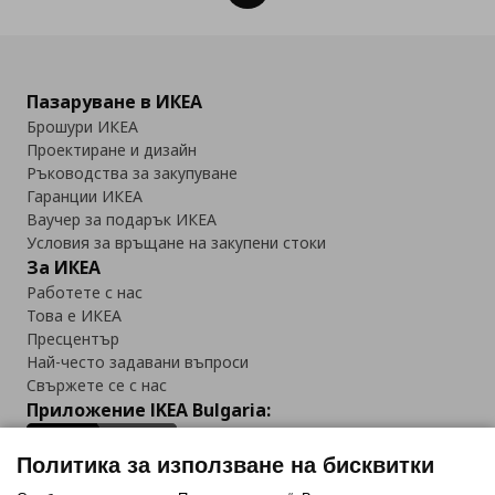
Пазаруване в ИКЕА
Брошури ИКЕА
Проектиране и дизайн
Ръководства за закупуване
Гаранции ИКЕА
Ваучер за подарък ИКЕА
Условия за връщане на закупени стоки
За ИКЕА
Работете с нас
Това е ИКЕА
Пресцентър
Най-често задавани въпроси
Свържете се с нас
Приложение IKEA Bulgaria:
Политика за използване на бисквитки