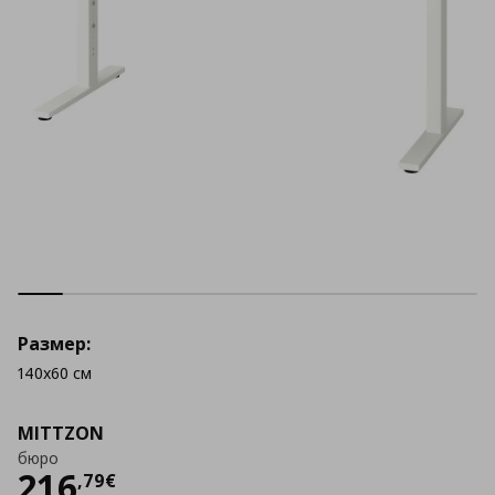
Размер:
140x60 см
MITTZON
бюро
Цена
216,79 €
216
,
79
€