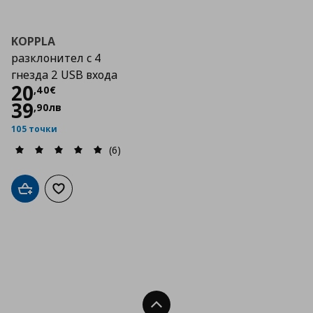
KOPPLA
разклонител с 4
гнезда 2 USB входа
Цена
20,40 €
20
,
40
€
39
,
90
лв
105 точки
(6)
Добави в кошницата
Добави към списъка с любими
Нагоре