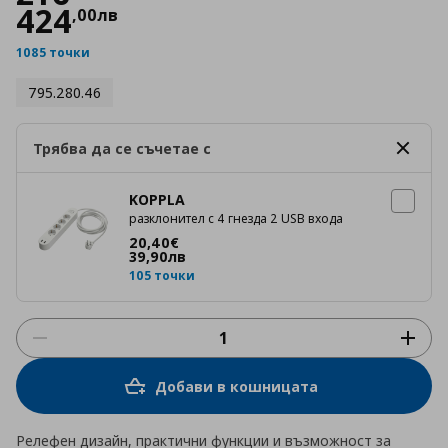
424
,
00
лв
1085 точки
795.280.46
Трябва да се съчетае с
KOPPLA
разклонител с 4 гнезда 2 USB входа
Цена
20,40 €
20
,
40
€
39
,
90
лв
105 точки
Добави в кошницата
Релефен дизайн, практични функции и възможност за