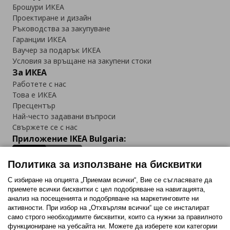
Брошури ИКЕА
Проектиране и дизайн
Ръководства за закупуване
Гаранции ИКЕА
Ваучер за подарък ИКЕА
Условия за връщане на закупени стоки
За ИКЕА
Работете с нас
Това е ИКЕА
Пресцентър
Най-често задавани въпроси
Свържете се с нас
Приложение IKEA Bulgaria:
Политика за използване на бисквитки
С избиране на опцията „Приемам всички“, Вие се съгласявате да
приемете всички бисквитки с цел подобряване на навигацията,
Последвайте ни:
анализ на посещенията и подобряване на маркетинговите ни
активности. При избор на „Отхвърлям всички“ ще се инсталират
Facebook
Twitter
Youtube
Pinterest
Instagram
само строго необходимитe бисквитки, които са нужни за правилното
функциониране на уебсайта ни. Можете да изберете кои категории