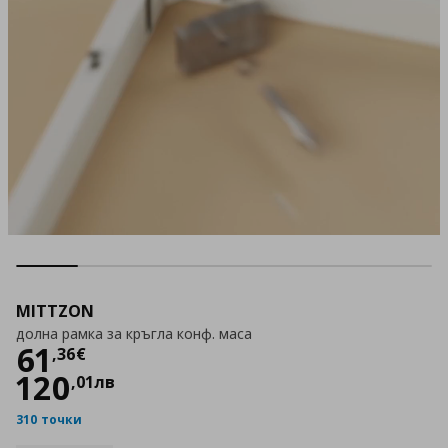
MITTZON
долна рамка за кръгла конф. маса
Цена
61,36 €
61
,
36
€
120
,
01
лв
310 точки