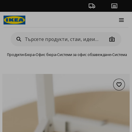
Проследяване на п
Магази
Burge
Camera
Продукти
›
Бюра
›
Офис бюра
›
Системи за офис обзавеждане
›
Система M
Добав