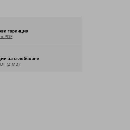
ова гаранция
 в PDF
ии за сглобяване
DF (2 MB)