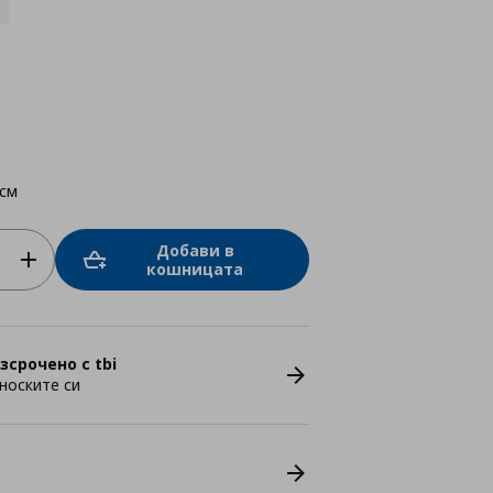
 см
Добави в
кошницата
зсрочено с tbi
носките си