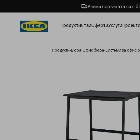
Вземи поръчката си с б
Продукти
Стаи
Оферти
Услуги
Проекти
Продукти
›
Бюра
›
Офис бюра
›
Системи за офис 