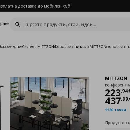
езплатна доставка до мобилен хъб
ране
обзавеждане
›
Система MITTZON
›
Конферентни маси MITTZON
›
конферентн
MITTZON
конферентн
Цен
223
,
94
437
,
99
1120 точки
Продуктов 