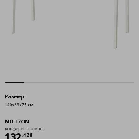
Размер:
140x68x75 см
MITTZON
конферентна маса
Цена
132,42 €
132
,
42
€