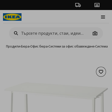
Проследяване на п
Магази
Burge
Camera
Продукти
›
Бюра
›
Офис бюра
›
Системи за офис обзавеждане
›
Система M
Добав