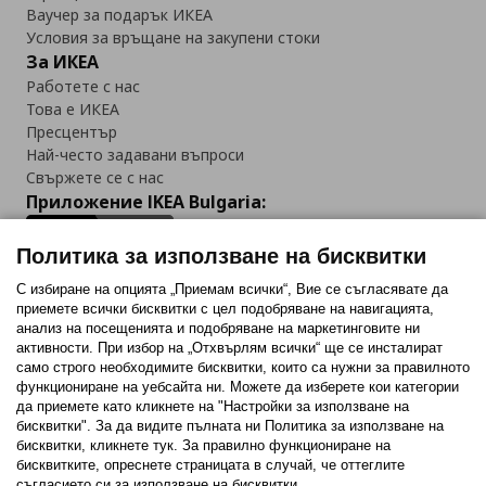
Ваучер за подарък ИКЕА
Условия за връщане на закупени стоки
За ИКЕА
Работете с нас
Това е ИКЕА
Пресцентър
Най-често задавани въпроси
Свържете се с нас
Приложение IKEA Bulgaria:
Политика за използване на бисквитки
С избиране на опцията „Приемам всички“, Вие се съгласявате да
приемете всички бисквитки с цел подобряване на навигацията,
Последвайте ни:
анализ на посещенията и подобряване на маркетинговите ни
активности. При избор на „Отхвърлям всички“ ще се инсталират
Facebook
Twitter
Youtube
Pinterest
Instagram
само строго необходимитe бисквитки, които са нужни за правилното
функциониране на уебсайта ни. Можете да изберете кои категории
да приемете като кликнете на "Настройки за използване на
бисквитки". За да видите пълната ни Политика за използване на
бисквитки, кликнете тук. За правилно функциониране на
бисквитките, опреснете страницата в случай, че оттеглите
съгласието си за използване на бисквитки.