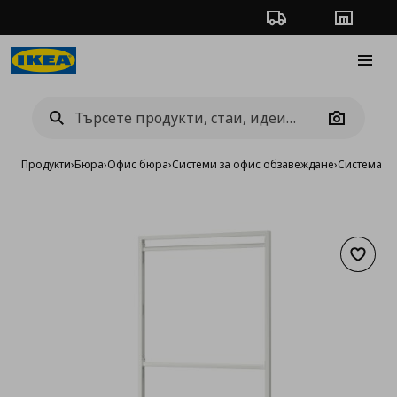
Проследяване на п
Магази
Burge
Camera
Продукти
›
Бюра
›
Офис бюра
›
Системи за офис обзавеждане
›
Система M
Добав