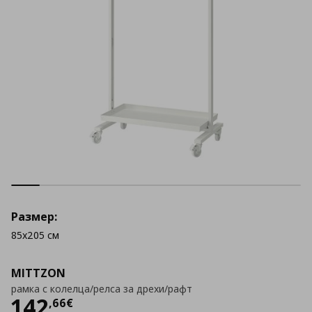
Размер:
85x205 см
MITTZON
рамка с колелца/релса за дрехи/рафт
Цена
142,66 €
142
,
66
€