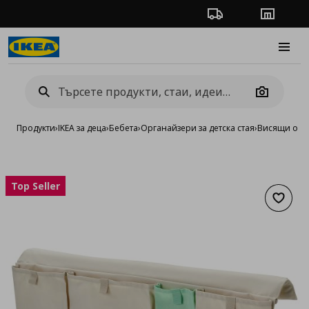
Проследяване на п
Магази
Burge
Camera
Продукти
›
IKEA за деца
›
Бебета
›
Органайзери за детска стая
›
Висящи орг
Top Seller
Добав