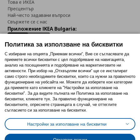
Това е ИКЕА
Пресцентър
Най-често задавани въпроси
Свържете се с нас
Приложение IKEA Bulgaria:
Политика за използване на бисквитки
С избиране на опцията „Приемам всички“, Вие се съгласявате да
приемете всички бисквитки с цел подобряване на навигацията,
Последвайте ни:
анализ на посещенията и подобряване на маркетинговите ни
активности. При избор на „Отхвърлям всички“ ще се инсталират
Facebook
Twitter
Youtube
Pinterest
Instagram
само строго необходимитe бисквитки, които са нужни за правилното
функциониране на уебсайта ни. Можете да изберете кои категории
да приемете като кликнете на "Настройки за използване на
бисквитки". За да видите пълната ни Политика за използване на
бисквитки, кликнете тук. За правилно функциониране на
бисквитките, опреснете страницата в случай, че оттеглите
съгласието си за използване на бисквитки.
Политика за използване на бисквитки (Cookies)
Избор на настройки за използване на бисквитки
Настройки за използване на бисквитки
Условия за ползване на ikea.bg
Обща политика за личните данни
Политика за защита на личните данни на ikea.bg
Общи условия на програма IKEA Family
Отказвам всички