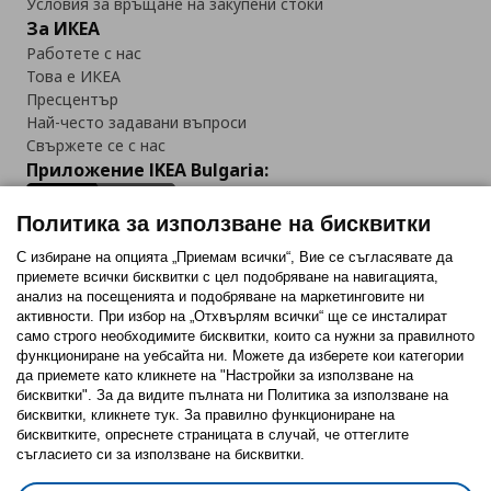
Условия за връщане на закупени стоки
За ИКЕА
Работете с нас
Това е ИКЕА
Пресцентър
Най-често задавани въпроси
Свържете се с нас
Приложение IKEA Bulgaria:
Политика за използване на бисквитки
С избиране на опцията „Приемам всички“, Вие се съгласявате да
приемете всички бисквитки с цел подобряване на навигацията,
Последвайте ни:
анализ на посещенията и подобряване на маркетинговите ни
активности. При избор на „Отхвърлям всички“ ще се инсталират
Facebook
Twitter
Youtube
Pinterest
Instagram
само строго необходимитe бисквитки, които са нужни за правилното
функциониране на уебсайта ни. Можете да изберете кои категории
да приемете като кликнете на "Настройки за използване на
бисквитки". За да видите пълната ни Политика за използване на
бисквитки, кликнете тук. За правилно функциониране на
бисквитките, опреснете страницата в случай, че оттеглите
съгласието си за използване на бисквитки.
Политика за използване на бисквитки (Cookies)
Избор на настройки за използване на бисквитки