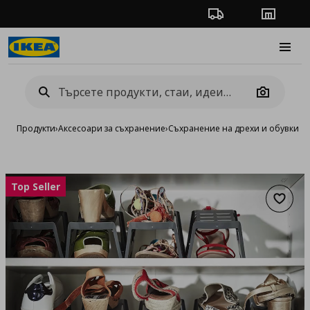
Проследяване на п
Магази
Burge
Camera
Продукти
›
Аксесоари за съхранение
›
Съхранение на дрехи и обувки
›
Ш
Top Seller
Добав