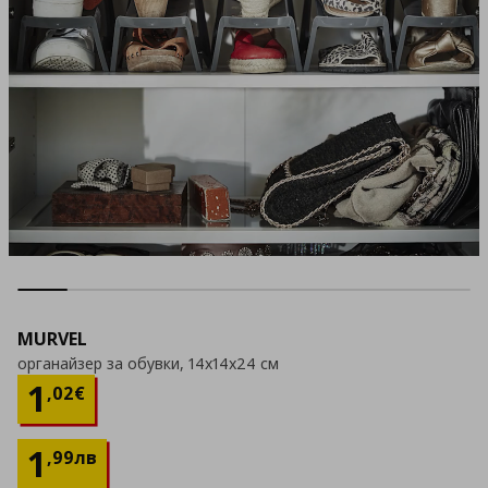
MURVEL
органайзер за обувки, 14x14x24 см
Цена
1,02 €
1
,
02
€
1
,
99
лв