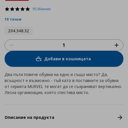
4.8
95 Мнения
star
rating
10 точки
204.348.32
Добави в кошницата
Два пъти повече обувки на едно и също място? Да,
всъщност е възможно - тъй като в поставките за обувки
от серията MURVEL те могат да се съхраняват вертикално.
Лесна организация, която спестява място.
Описание на продукта