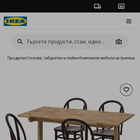
Проследяване на п
Магази
Burge
Camera
Продукти
›
Столове, табуретки и пейки
›
Комплекти мебели за трапезари
Добав