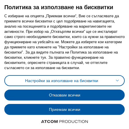
Политика за използване на бисквитки
С избиране на опцията „Приемам всички“, Вие се съгласявате да
приемете всички бисквитки с цел подобряване на навигацията,
Последвайте ни:
анализ на посещенията и подобряване на маркетинговите ни
активности. При избор на „Отхвърлям всички“ ще се инсталират
Facebook
Twitter
Youtube
Pinterest
Instagram
само строго необходимитe бисквитки, които са нужни за правилното
функциониране на уебсайта ни. Можете да изберете кои категории
да приемете като кликнете на "Настройки за използване на
бисквитки". За да видите пълната ни Политика за използване на
бисквитки, кликнете тук. За правилно функциониране на
бисквитките, опреснете страницата в случай, че оттеглите
съгласието си за използване на бисквитки.
Политика за използване на бисквитки (Cookies)
Избор на настройки за използване на бисквитки
Настройки за използване на бисквитки
Условия за ползване на ikea.bg
Обща политика за личните данни
Политика за защита на личните данни на ikea.bg
Общи условия на програма IKEA Family
Отказвам всички
Политика за защита на лични данни на програма IKEA Family
Приемам всички
© Inter-IKEA Systems B.V. 1999 - 2025