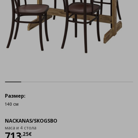
Размер:
140 см
NACKANAS/SKOGSBO
маса и 4 стола
Цена
713,25 €
713
,
25
€