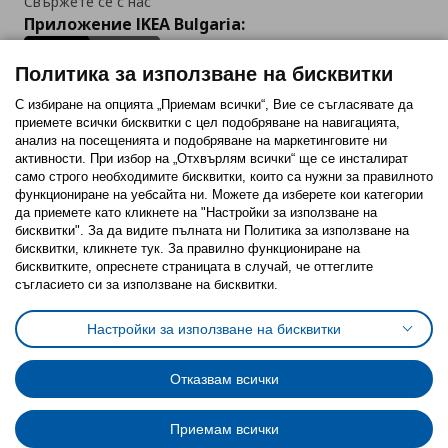
Свържете се с нас
Приложение IKEA Bulgaria:
Политика за използване на бисквитки
С избиране на опцията „Приемам всички“, Вие се съгласявате да
приемете всички бисквитки с цел подобряване на навигацията,
Последвайте ни:
анализ на посещенията и подобряване на маркетинговите ни
активности. При избор на „Отхвърлям всички“ ще се инсталират
Facebook
Twitter
Youtube
Pinterest
Instagram
само строго необходимитe бисквитки, които са нужни за правилното
функциониране на уебсайта ни. Можете да изберете кои категории
да приемете като кликнете на "Настройки за използване на
бисквитки". За да видите пълната ни Политика за използване на
бисквитки, кликнете тук. За правилно функциониране на
бисквитките, опреснете страницата в случай, че оттеглите
съгласието си за използване на бисквитки.
Политика за използване на бисквитки (Cookies)
Избор на настройки за използване на бисквитки
Настройки за използване на бисквитки
Условия за ползване на ikea.bg
Обща политика за личните данни
Политика за защита на личните данни на ikea.bg
Общи условия на програма IKEA Family
Отказвам всички
Политика за защита на лични данни на програма IKEA Family
Приемам всички