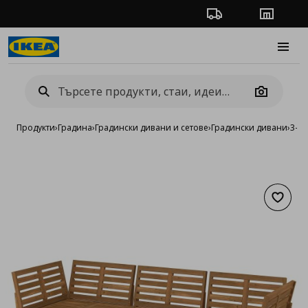
Проследяване на п
Магази
Burge
Camera
Продукти
›
Градина
›
Градински дивани и сетове
›
Градински дивани
›
3-м
Добав