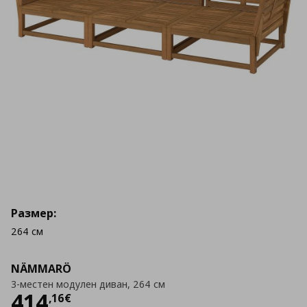
Размер:
264 см
NÄMMARÖ
3-местен модулен диван, 264 см
Цена
414,16 €
414
,
16
€